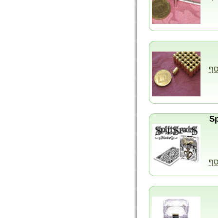
סף
סף