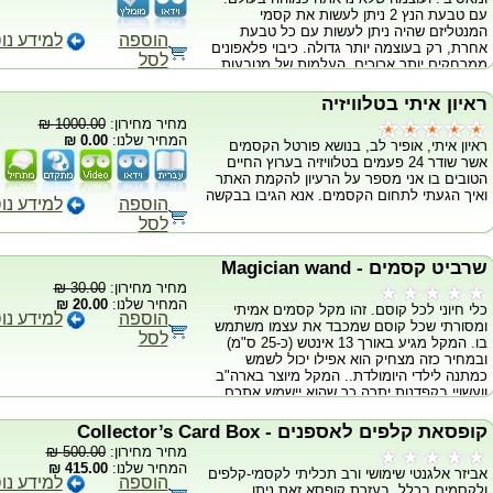
עם טבעת הנץ 2 ניתן לעשות את קסמי
שמכבד את עצמו ורוצה לתת צבע יפה לקסמים
המנטליזם שהיה ניתן לעשות עם כל טבעת
שלו במופע ברחוב ובקלוז אפ. חבילה במלאי
הוספה
למידע נו
אחרת, רק בעוצמה יותר גדולה. כיבוי פלאפונים
מוגבל – לא לפספס. מיוצר בארה"ב עיצוב
לסל
ממרחקים יותר ארוכים, העלמות של מטבעות
אלגנטי ומושלם ללא תחרות קופסא מעוצבת
יותר גדולים ועוד... ניתן להזמין בגדלים וצבעים
אסים ופרצופים יחודיים והפתעה בג'וקר !! יש לו
(כסף \ זהב) טבעת חדשנית המעוצבת כטבעת
קסם של אשליה אופטית להשיג בצבעים כחול
ראיון איתי בטלוויזיה
רגילה ויומיומית למגוון ביצועי מנטליזם
אדום ושחור (צבעים הפוכים)
מחיר מחירון:
1000.00 ₪
ואפקטים... כמה מן האפקטים הרבים שניתן
המחיר שלנו:
0.00 ₪
ראיון איתי, אופיר לב, בנושא פורטל הקסמים
לביצוע בעזרת טבעת זאת: עצירת זמן בשעונו
אשר שודר 24 פעמים בטלוויזיה בערוץ החיים
של מתנדב. הזזת מתכות. העלמת מטבעות.
הטובים בו אני מספר על הרעיון להקמת האתר
החדרת מטבעות דרך שולחן. כיבוי פלאפונים של
ואיך הגעתי לתחום הקסמים. אנא הגיבו בבקשה
מתנדבים (מסוג פליפר) והרשימה עוד
הוספה
למידע נו
מתארכת... טבעת בעלת כוחות חזקים במיוחד
לסל
בעיצוב יומיומי שמסיר כל ספק. עכשיו גם אתה
תוכל להרשות לעצמך את הטבעת שעד היום
עלתה 350 ש"ח במחיר קסום. בינוני 21 קטן 19
שרביט קסמים - Magician wand
צבעים: כסף\ זהב בלעדי בפורטל הקוסמים
מחיר מחירון:
30.00 ₪
המקצועי של ישראל * לא כולל קופסא * שביר
המחיר שלנו:
20.00 ₪
כלי חיוני לכל קוסם. זהו מקל קסמים אמיתי
אם נופל מהיד
הוספה
למידע נו
ומסורתי שכל קוסם שמכבד את עצמו משתמש
לסל
בו. המקל מגיע באורך 13 אינטש (כ-25 ס"מ)
ובמחיר כזה מצחיק הוא אפילו יכול לשמש
כמתנה לילדי היומולדת.. המקל מיוצר בארה"ב
וועשויי בקפדנות יתרה כך שהוא יישמש אתכם
שנים רבות..
קופסאת קלפים לאספנים - Collector’s Card Box
מחיר מחירון:
500.00 ₪
המחיר שלנו:
415.00 ₪
אביזר אלגנטי שימושי ורב תכליתי לקסמי-קלפים
הוספה
למידע נו
ולקסמים בכלל. בעזרת קופסא זאת ניתן