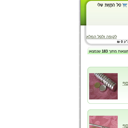
לקופה ולסל המלא
 0 ₪
וצאות מתוך
183
שנמצאו
סף
סף