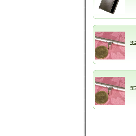
סף
סף