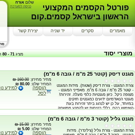
שלום
אורח
פורטל הקסמים המקצועי
כניסה למערכת
הראשון בישראל קסמים.קום
מאמרים
סקרים
יד שניה
יצירת קשר
סה"כ
מוצרי יסוד
מציג
71
-
80
ת
מגנט דיסק (קוטר 25 מ"מ / גובה 6 מ"מ)
מחיר מחירון:
160.00 ₪
המחיר שלנו:
80.00 ₪
צורת המגנט - צורת דיסק (שטוח). מידות המגנט
הוספה
למידע נו
- קוטר 25 מ"מ / גובה 6 מ"מ. מאפייני המגנט -
לסל
מצופה ניקל. כיוון מגנטיות כלפי מעלה. זהירות!
מגנטי הנאודמיום ידועים כמגנטים חזקים
במיוחד, על כן יש לנהוג ביתר זהירות בעת
השימוש בהם. כללי בטיחות יש להמנע ממשחק
מיותר עם המגנטים, הם עלולים לצבוט את
האצבעות באופן חמור. יש להרחיק את המגנטים
מגנט גליל (קוטר 3 מ"מ / גובה 6 מ"מ)
ממגע עם כרטיסי אשראי, דיסקים, מחשבים,
מחיר מחירון:
15.00 ₪
טלויזיות ומכל מכשיר אלקטרוני בסביבה. יש
המחיר שלנו:
5.00 ₪
צורת המגנט - צורת גליל (צילינדר). מידות
להרחיק את המגנטים מקרבת ילדים, הם
הוספה
למידע נו
המגנט - קוטר 3 מ"מ / גובה 6 מ"מ. מאפייני