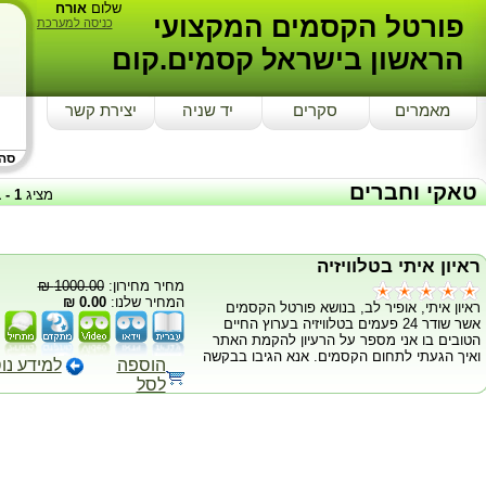
שלום
אורח
פורטל הקסמים המקצועי
כניסה למערכת
הראשון בישראל קסמים.קום
מאמרים
סקרים
יד שניה
יצירת קשר
סה"כ
טאקי וחברים
מציג
1
-
1
ראיון איתי בטלוויזיה
מחיר מחירון:
1000.00 ₪
המחיר שלנו:
0.00 ₪
ראיון איתי, אופיר לב, בנושא פורטל הקסמים
אשר שודר 24 פעמים בטלוויזיה בערוץ החיים
הטובים בו אני מספר על הרעיון להקמת האתר
ואיך הגעתי לתחום הקסמים. אנא הגיבו בבקשה
הוספה
למידע נו
לסל