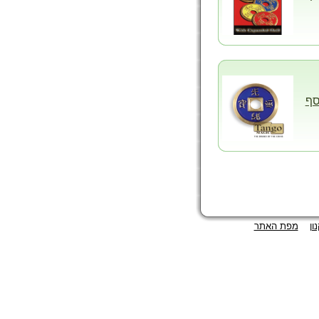
סף
ון
מפת האתר