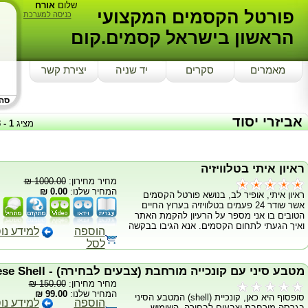
שלום
אורח
פורטל הקסמים המקצועי
כניסה למערכת
הראשון בישראל קסמים.קום
מאמרים
סקרים
יד שניה
יצירת קשר
סה"כ
אביזרי יסוד
מציג
1
-
3
ראיון איתי בטלוויזיה
מחיר מחירון:
1000.00 ₪
המחיר שלנו:
0.00 ₪
ראיון איתי, אופיר לב, בנושא פורטל הקסמים
אשר שודר 24 פעמים בטלוויזיה בערוץ החיים
הטובים בו אני מספר על הרעיון להקמת האתר
ואיך הגעתי לתחום הקסמים. אנא הגיבו בבקשה
הוספה
למידע נו
לסל
מטבע סיני עם קונכייה מורחבת (צבעים לבחירה) - Expanded Chinese Shell
מחיר מחירון:
150.00 ₪
המחיר שלנו:
99.00 ₪
סופסוף היא כאן, קונכיית (shell) המטבע הסיני
הוספה
למידע נו
בגרסה מורחבת וצבעים לבחירה. השימוש