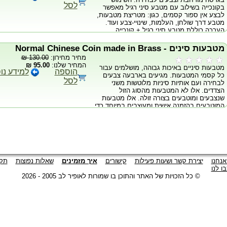
לסל
בקונכייה בשילוב עם מטבע סיני רגיל מאפשר
לבצע אין ספור קסמים, כגון: מטריצת מטבעות,
מטבע דרך שולחן, העלמות, שינויי-צבע ועוד.
הערכה כוללת מטבע סיני רגיל + קונכייה
מותאמת בצבעים לבחירה, והוראות מופרטות
לביצוע של קסם אחד עם הצעות וטיפים. מגיע
מטבעות סינים - Normal Chinese Coin made in Brass
בצבעים: שחור, אדום, צהוב וכחול. נא לבחור
מחיר מחירון:
130.00 ₪
את הצבע הרצוי בתיבת הבחירה.
המחיר שלנו:
95.00 ₪
מטבעות סיניים באיכות גבוהה, מושלמים עבור
הוספה
למידע נו
כל קסמי המטבעות. מגיעים בארבעה צבעים
לסל
לבחירה ועם אותיות סיניות מלוטשות משני
הצדדים. אלו לא המטבעות מהסוג הזול
שנצבעים ומוטבעים בצורה זולה. אלו מטבעות
המוטבעים בהזמנה אישית ומעוצבים במיוחד כדי
להתאים לצרכי הקוסם. המטבעות מגיעים בגודל
של חצי דולר (בקוטר 3 ס"מ) ובארבעה צבעים
לבחירה: אדום, צהוב, כחול ושחור.
אנחנו
יצירת קשר ושעות פעילות
קישורים
איך מזמינים
שאלות נפוצות
תקנ
ו לנו
© כל הזכויות של האתר והתוכן בו שמורות לאופיר לב 2005 - 2026