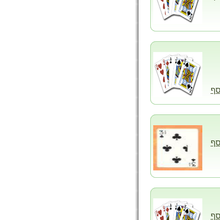
סף
סף
סף