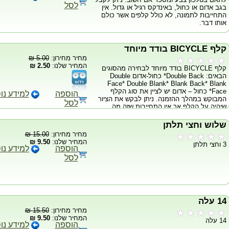
לסל
בגב אדום או כחול, באינדקס רגיל או גדול. אין
התחייבות לתמונה, לא כולל קלפים אשר כולם
אותו דבר.
קלף BICYCLE בודד מיוחד
מחיר מחירון:
5.00 ₪
המחיר שלנו:
2.50 ₪
קלף BICYCLE בודד מיוחד לבחירה מהסוגים
הבאים: Double Back* כחול-אדום Double
Face* Double Blank* Blank Back* Blank
Face* כחול – אדום יש לציין את סוג הקלף
הוספה
למידע נו
המבוקש במהלך ההזמנה. ניתן לבקש את הציור
לסל
שיהיה על הקלף אך אין התחייבות שזה מה
שתקבל. בעיקרון לא ניתן לבקש את הציור
שמופיע על הקלף.
שלוש וחצי תלתן
מחיר מחירון:
15.00 ₪
המחיר שלנו:
9.50 ₪
3 וחצי תלתן
הוספה
למידע נו
לסל
14 עלה
מחיר מחירון:
15.50 ₪
המחיר שלנו:
9.50 ₪
14 עלה
הוספה
למידע נו