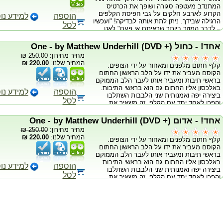
המתנדב מעטפה סגורה ושופך את הכרטיס
הקרוע לארבע חלקים על גבי חפיסת הקלפים
הוספה
למידע נו
הרגילה שבידך. ניתן לתת אותה לבדיקה! "ועכשיו
לסל
– לדבר המוזר ביותר שראיתם אי פעם" לאט
לאט, בהדרגה, בצורה דרמטית ומפחידה,
הערימה מתחילה לזוז. כל פיסה מתחילה לזחול
אחד! - כחול (+ One - by Matthew Underhill (DVD
ולהסתובב למקומה. ופתאום מרכיבים עצמם
מחיר מחירון:
250.00 ₪
הפיסות לקלף מלא! הכרטיס משוחזר, מול
המחיר שלנו:
220.00 ₪
קלף חתום מלפנים ומאחור על ידי הצופים.
המתנדב. ניתן להשתמש בכרטיס קרוע ללא
הקוסם מעביר את ידו על הלב הראשון החתום
המעטפה לשחזר כרטיס ביקור שלך שנקרע,
בראשי תיבות ומעביר אותו לעבר הלב הממוקם
כרטיסי משחק ואפילו תמונות! כולל DVD מלא
באלכסון אליו החתום גם הוא בראשי התיבות.
להדרכה, הקסם והמעטפה.
הוספה
למידע נו
ביצירה יפה ואמנותית שני הלבבות השתלבו
לסל
והפכו לאחד יחד עם הקלף. זה משאיר את
הצופה עם מזכרת מדהימה שמקפיאה את הרגע
של בצורה מושלמת. כולל 20 קלפי גימיק
אחד! - אדום (+ One - by Matthew Underhill (DVD
ייחודים, בעלי גב כחול - בייסיקל מנדולינה.
מחיר מחירון:
250.00 ₪
המחיר שלנו:
220.00 ₪
קלף חתום מלפנים ומאחור על ידי הצופים.
הקוסם מעביר את ידו על הלב הראשון החתום
בראשי תיבות ומעביר אותו לעבר הלב הממוקם
באלכסון אליו החתום גם הוא בראשי התיבות.
הוספה
למידע נו
ביצירה יפה ואמנותית שני הלבבות השתלבו
לסל
והפכו לאחד יחד עם הקלף. זה משאיר את
הצופה עם מזכרת מדהימה שמקפיאה את הרגע
של בצורה מושלמת. כולל 20 קלפי גימיק
ייחודים, בעלי גב אדום - בייסיקל מנדולינה.