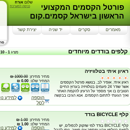
שלום
אורח
פורטל הקסמים המקצועי
כניסה למערכת
הראשון בישראל קסמים.קום
מאמרים
סקרים
יד שניה
יצירת קשר
סה"כ
קלפים בודדים מיוחדים
מציג
1
-
10
ראיון איתי בטלוויזיה
מחיר מחירון:
1000.00 ₪
המחיר שלנו:
0.00 ₪
ראיון איתי, אופיר לב, בנושא פורטל הקסמים
אשר שודר 24 פעמים בטלוויזיה בערוץ החיים
הטובים בו אני מספר על הרעיון להקמת האתר
ואיך הגעתי לתחום הקסמים. אנא הגיבו בבקשה
הוספה
למידע נו
לסל
קלף BICYCLE בודד
מחיר מחירון:
1.00 ₪
המחיר שלנו:
1.00 ₪
קלף BICYCLE בודד למי שזקוק לכפולים, יש
הוספה
למידע נו
לתאם בטלפון צבע ומספר אם חשוב. ניתן לקבל