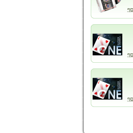
סף
סף
סף