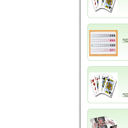
סף
סף