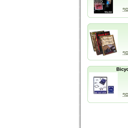
סף
סף
סף