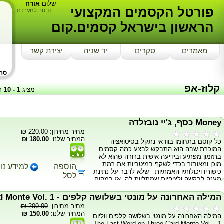
שלום
אורח
פורטל הקסמים המקצועי
כניסה למערכת
הראשון בישראל קסמים.קום
מאמרים
סקרים
יד שניה
יצירת קשר
סה"כ
קלוז-אפ
מציג
1
-
10
ת
Money כסף, ג'יי נובזלדה
מחיר מחירון:
220.00 ₪
המחיר שלנו:
180.00 ₪
כל קוסם בתחומו בוודאי נתקל בסיטואציה
המוכרת שבה הוא התבקש לבצע כמה קסמים
בתזמון מפתיע ובידיעה אישית ברורה שהוא לא
מוכן ומאובזר בכדי לשקף במיטביות את רמת
הוספה
למידע נו
כישוריו ויכולותיו האמתיות - שלא לדבר על נתינת
לסל
מענה לבקשה ולציפיות שמתלוות לה. אז במקום
להשקיע את הזמן והמאמץ בחשיבה אחר
אלתוריים מקומיים - רצוי שתתחילו לחשוב על
המילה האחרונה על מונטי בשלושה קלפים - Three Card Monte Vol. 1
הגורם האולטימטיבי הבא שעתיד להקנות לכם
מחיר מחירון:
200.00 ₪
בסיס ורקע מקצועי לצד כלים שימושיים אודות
המחיר שלנו:
150.00 ₪
המילה האחרונה על מונטי בשלושה קלפים ווליום
יצירת תדהמה מקסימלית באמצעות אביזרים
1 - The Last Word on Three Card Monte Vol.