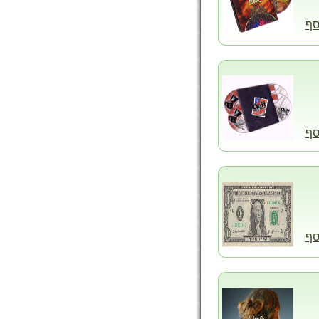
סף
סף
סף