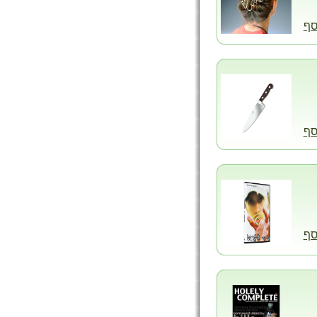
סף
סף
סף