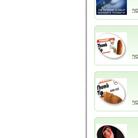
סף
סף
סף