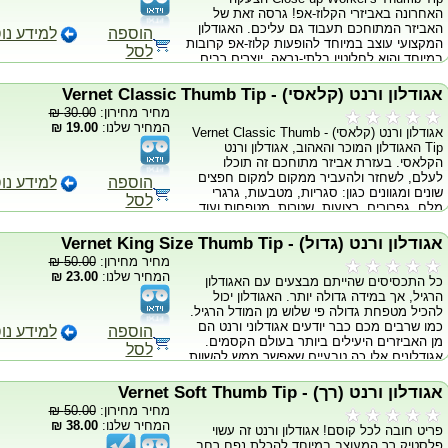
האחרונה באביזרי הקלוז-אפ! גרסה זאת של
ניסים מדהימים בכל זמן ובכל מקום אשר ישאירו
האביזר המתוחכם תעבוד גם עליכם. האגודלון
את הקהל שלכם פעורי פה לחלוטין! * גרמו
הוספה
למידע נו
המקצועי עוצב במיוחד להופעות קלוז-אפ קרובות
לשטרות לרחף. * גרמו לכפיות להסתובב. *
לסל
במיוחד והוא לחלוטין בלתי-נראה. יוצרים רבים
גרמו למשקפיים להתהפך. * גרמו לעצמים לזוז
תכננו עיצובים ריאלסטים למיניהם מזה הרבה
מעצמם. * גרמו לתדהמה!! האריזה כוללת 5
שנים. ורק בתקופה האחרונה לאחר שנים של
יחידות איכותיות וסרטון הדרכה. לידיעה כללית,
אגודלון ורנט (קלאסי) - Vernet Classic Thumb Tip
תכנונים עיצובים והתאמות רבות האגודלון
זהו מוצר עדין אשר דורש זמן אימון ולמידה בטרם
מחיר מחירון:
30.00 ₪
האולטימטיבי נוצר. היוצרים הקפידו על כל
ניתן לעשות בו שימוש כמו בסרטון
המחיר שלנו:
19.00 ₪
אגודלון ורנט (קלאסי) - Vernet Classic Thumb
התבליטים והבליטות הקטנות ביותר, מציפורן
Tip האגודלון המוכר והאהוב, אגודלון ורנט
האגודל ועד קמטי הקיפול הקטנים ביותר.
הקלאסי. בעזרת אביזר מתוחכם זה תוכלו
האגודלון פרט להיותו ריאליסטי בצורה שקשה
לעלם, לשחזר ולהעביר ממקום למקום חפצים
לתאר מותאם לכל גדלי האגודלים ומוצא בשני
הוספה
למידע נו
שונים ומגוונים כגון: סגריות, מטבעות, גרגרי
גרסאות, גרסה העשויה מחומר גלם רך וגרסה
לסל
מלח, גפרורים, רצועות, שטרות, מטפחות ועוד...
העשויה מפלסטיק קשה. לשיקולכם. (יש לציין
היחודיות של אגודלוני ורנט: * בלתי-ניתנים
בתיבת ה-"הערות"). האגודלון מגיע באיכות
לחשיפה. * העתק מדויק של אצבעות אנושיות. *
הטובה ביותר ומבטיח שימוש ארוך טווח
אגודלון ורנט (גדול) - Vernet King Size Thumb Tip
צבועים בצבע עור-אדם ריאלסטי במיוחד. *
מחיר מחירון:
50.00 ₪
עשויים חומר קשיח וגמיש ובלתי-ניתנים לשבירה.
המחיר שלנו:
23.00 ₪
כל התכסיסים שהייתם מבצעים עם האגודלון
* מגיע באיכות הטובה ביותר ומבטיח שימוש
הרגיל, אך במידה גדולה יותר. האגודלון יכול
ארוך טווח.
להכיל מטפחת גדולה פי שלוש מן המודל הרגיל.
כמו שרבים מכם כבר יודעים אגודלוני ורנט הם
הוספה
למידע נו
מן האביזרים היעילים ביותר בעולם הקסמים.
לסל
אגודלונים אלו כה טבעיים שאפשר ממש להשוות
אותם לאביזרים פרמדקיים. היחודיות של
אגודלונים אלו: 1. בלתי-ניתנים לחשיפה. 2.
אגודלון ורנט (רך) - Vernet Soft Thumb Tip
העתק מדויק של אצבעות אנושיות. 3. צבועים
מחיר מחירון:
50.00 ₪
בצבע עור-אדם ריאלסטי במיוחד. 4. עשויים
המחיר שלנו:
38.00 ₪
פריט חובה לכל קוסם! אגודלון ורנט זה עשוי
חומר קשיח וגמיש ובלתי-ניתנים לשבירה.
פלסטיק רך המעוצב במיוחד להכלת נפח רחב.
האגודלונים ניתנים להתאמה לאגודלכם. כל