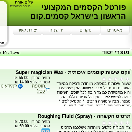
שלום
אורח
פורטל הקסמים המקצועי
כניסה למערכת
הראשון בישראל קסמים.קום
מאמרים
סקרים
יד שניה
יצירת קשר
סה"כ
מוצרי יסוד
מציג
1
-
10
ת
ווקס שעוות קוסמים איכותית - Super magician Wax
מחיר מחירון:
55.00 ₪
המחיר שלנו:
14.00 ₪
שעווה איכותית בנוסחא מיוחדת ודביקה במיוחד
הוספה
למידע נו
העובדת תחת כל מצב. לשעווה המון שימושים
לסל
והיא מתפקדת כמוצר חובה לכל קוסם. השעווה
יכולה לשמש לאורך זמן וכל אריזה כוללת המון
ממנה. מבין שימושיה הרבים: * קסמי-קלפים *
קסמי מטבעות. * דבק עמיד וחזק. * חוטים
בלתי-נראים. והרשימה מכאן מתפצלת
לתתי-קטגוריות רבים אשר לא ניתן לפרטם. מגיע
תרסיס הקשחה - (Roughing Fluid (Spray
באריזה מהודרת ומבטיח שימוש ארוך טווח.
מחיר מחירון:
70.00 ₪
המחיר שלנו:
59.00 ₪
צרו חבילות קלפים מיוחדות משלכם! תרסיס
ההקשחה נועד לגרום לגב הקלפים להתחספס