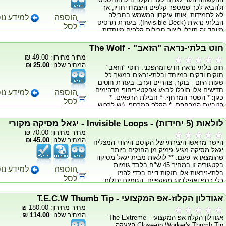
ולהביא לכך שמספר קלפים היצמדו יחדיו, אך
לא לתמידות. אותו עיקרון המשמש בחבילה
הוספה
למידע נו
הבלתי-נראית (Invisible Deck). בעזרת תרסיס
לסל
מיוחד זה תוכלו ליצור חבילות קלפים מיוחדות
ואפקטים משלכם. התרסיס מתפקד מצוין
ליצירת כל החבילות המוכרות כגון: * חבילת גלי
חוט בלתי-נראה "הזאב" - The Wolf
המוח - Brainwave Deck. * החבילה
מחיר מחירון:
49.00 ₪
הבלתי-נראית - Invisible Deck. * חבילת
המחיר שלנו:
25.00 ₪
חוט בלתי-נראה חדש ומהפכני. חוטי "הזאב"
הקלפים הנמחקים - Mental Photography
חזקים ודקים במיוחד ובלתי-נראים במשך כל
Deck. והרשימה עוד מתארכת.... אז אם אתם
שעות היום - בוקר, צהריים וערב. בעזרת חוטים
מוכרים לעיקרון וברצונכם ליצור אפקטים
חדישים אלו תוכלו לבצע אפקטי-ריחוף מדהימים
משלכם, זהו המוצר. התרסיס מגיע בקופסא
הוספה
למידע נו
כגון: * השטר המרחף. * חבילת הרפאים. *
מהודרת ויכול להספיק ליצירת 4 חבילות קלפים
לסל
הטבעת המרחפת. * הקלף המרחף. (יש לרכוש
מיוחדות ומעלה.
ערכה נפרדת הכוללת גם את חוט הזאב) * ועוד
המון אפקטים מוכרים... שימו לב: המחיר איננו
לולאות (5 יחידות) - Invisible Loops - יגאל מסיקה מקורי
כולל ווקס או הסברים לקסמים הנ"ל מלבד
מחיר מחירון:
70.00 ₪
לקסמי ריחופים בסיסיים. כולל 10 מטרים של
המחיר שלנו:
45.00 ₪
היישר מראשו היצירתי של הקוסם היהודי המצליח
חוט בלתי-נראה (לא מופרד) איכותי וסרטון לימוד
יגאל מסיקה מגיע גימיק מן החזקים ביותר
"לשטר המרחף".
שהומצאו אי-פעם. ** לולאות מבית יגאל מסיקה
בקטגוריה זו במחיר 45 ש"ח בלבד גומיות
הוספה
למידע נו
בלתי-ניראות אלו חזקות דיים בכדי להזיז
לסל
כלי-כסף ואפילו זוג משקפיים. הגומיות יכולות
להימתח עד לאורך של 25 סנטימטר מבלי
להיקרע ולא רק לגרום לתצוגות מנטליזם
אגודלון הקלוז-אפ המקצועי - T.E.C.W Thumb Tip
בלתי-אפשריות להיות אפשריות, אלה גם להיות
מחיר מחירון:
180.00 ₪
פרקטיות. הלולאות יכולות להישאר על ידכם
המחיר שלנו:
114.00 ₪
אגודלון הקלוז-אפ המקצועי - The Extreme
למשך כל היום ללא החשש התמידי מהיתקלות
Close-up Worker's Thumb Tip הצעקה
במישהו וקריעתן. מה שמבטיח כי תוכלו לבצע