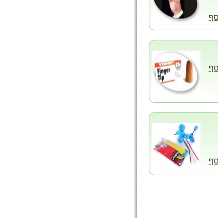
סף
סף
סף