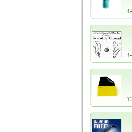
סף
סף
סף