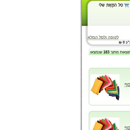
לקופה ולסל המלא
 0 ₪
וצאות מתוך
183
שנמצאו
סף
סף