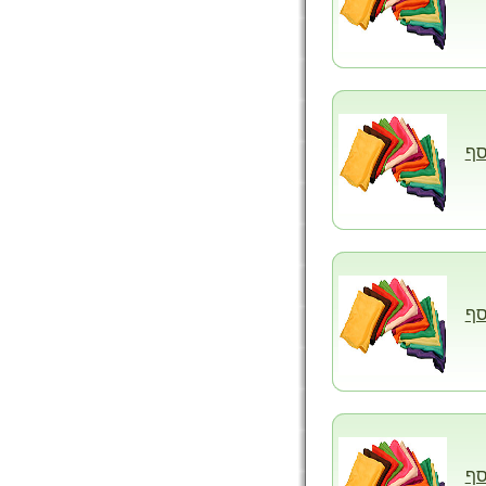
סף
סף
סף