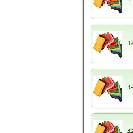
סף
סף
סף