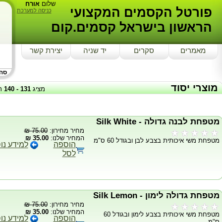
שלום
אורח
פורטל הקסמים המקצועי
כניסה למערכת
הראשון בישראל קסמים.קום
מאמרים
סקרים
יד שניה
יצירת קשר
סה"כ
מוצרי יסוד
מציג
131
-
140
ת
מטפחת לבנה גדולה - Silk White
מחיר מחירון:
75.00 ₪
המחיר שלנו:
35.00 ₪
מטפחת משי איכותית בצבע לבן ובגודל 60 ס"מ
הוספה
למידע נו
לסל
מטפחת גדולה לימון - Silk Lemon
מחיר מחירון:
75.00 ₪
המחיר שלנו:
35.00 ₪
מטפחת משי איכותית בצבע לימון ובגודל 60
הוספה
למידע נו
ס"מ