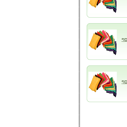
סף
סף