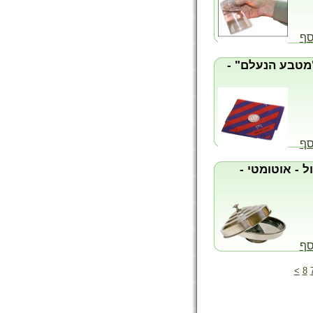
סף
טבע הנעלם" -
סף
ל - אוטומטי -
סף
>
8