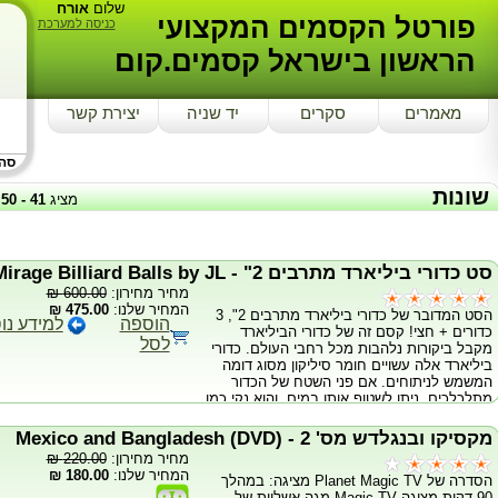
שלום
אורח
פורטל הקסמים המקצועי
כניסה למערכת
הראשון בישראל קסמים.קום
מאמרים
סקרים
יד שניה
יצירת קשר
סה"כ
שונות
מציג
41
-
50
סט כדורי ביליארד מתרבים 2" - Mirage Billiard Balls by JL
מחיר מחירון:
600.00 ₪
המחיר שלנו:
475.00 ₪
הסט המדובר של כדורי ביליארד מתרבים 2", 3
הוספה
למידע נו
כדורים + חצי! קסם זה של כדורי הביליארד
לסל
מקבל ביקורות נלהבות מכל רחבי העולם. כדורי
ביליארד אלה עשויים חומר סיליקון מסוג דומה
המשמש לניתוחים. אם פני השטח של הכדור
מתלכלכים, ניתן לשטוף אותו במים. והוא נקי כמו
חדש! *הוראות לא כלולות
מקסיקו ובנגלדש מס' 2 - (Mexico and Bangladesh (DVD
מחיר מחירון:
220.00 ₪
המחיר שלנו:
180.00 ₪
הסדרה של Planet Magic TV מציגה: במהלך
90 דקות מציגה Magic TV מגה אשליות של