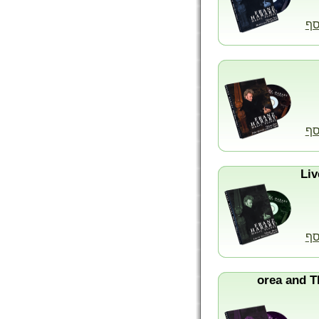
סף
סף
סף
orea and The Seoul 