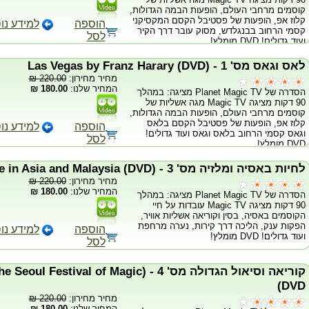
קוסמים מרחבי העולם, הופעות הבמה הגדולות,
קלוז אפ, הופעות של פסטיבל הקסם המקסיקני
הוספה
למידע נו
קסמי הרחוב בבנגלדש, מסוק עובר דרך הקיר
לסל
ועוד גדולים! DVD מומלץ!
לאס וגאס מס' 1 - (Las Vegas by Franz Harary (DVD
מחיר מחירון:
220.00 ₪
המחיר שלנו:
180.00 ₪
הסדרה של Planet Magic TV מציגה: במהלך
90 דקות מציגה Magic TV מגה אשליות של
קוסמים מרחבי העולם, הופעות הבמה הגדולות,
קלוז אפ, הופעות של פסטיבל הקסם בלאס
הוספה
למידע נו
וגאס קסמי הרחוב בלאס וגאס ועוד גדולים!
לסל
DVD מומלץ!
לחיות באסיה ומלזיה מס' 3 - (Live in Asia and Malaysia (DVD
מחיר מחירון:
220.00 ₪
המחיר שלנו:
180.00 ₪
הסדרה של Planet Magic TV מציגה: במהלך
90 דקות מציגה Magic TV עובדות על חיי
הקוסמים באסיה, בסין וקוריאה אשליות אוויר,
הפקות ענק, הליכה דרך קירות, נערה מרחפת
הוספה
למידע נו
ועוד גדולים! DVD מומלץ!
לסל
קוריאה וסיאול הגדולה מס' 4 - (Festival of Magic
(DVD
מחיר מחירון:
220.00 ₪
המחיר שלנו:
180.00 ₪