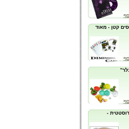
סף
ים קטן - מאוד
סף
לר"
סף
וסטטית -