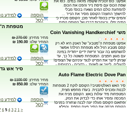
אפקט: כוס זכוכית שקופה מלאה במים. כסו את
שפת הכוס עם פיסת נייר והפכו את הכוס.
להפתעת כולם המים נשארו בכוס! מבלי
להישפך החוצה! הקוסם מסיר את הנייר ...
הוספה
למידע נו
והמים עדיין בכוס! לאחר מכן, הקוסם מכריז כי
לסל
המים יפלו, ובעקבות דבריו של הקוסם המים
מטפחת ה"מ
נופלים! קסם קל לביצוע, מוכן לביצוע תוך שניות,
כולל הוראות מדויקות. כוס הזכוכית
משי Coin Vanishing Handkerchief
ההידרוסטטית עשויה מפלסטיק שקוף, סופר כבד
מחיר מחירון:
270.00 ₪
ואיכותי המתוכנן במיוחד לקסם זה!
המחיר שלנו:
190.00 ₪
אפקט מטפחת ה"מטבע" של האנק היא לא רק
קסם מטבע רגיל ולא מטפחת רגילה! אפשר
להשתמש בה עבור זריזות ידיים ייחודית במינה
עם מגוון חפצים. המטפחת פשוטה כל כך, עד
הוספה
למידע נו
שניתן לייצר את הפריט לנגד עיניהם של הצופים!
לסל
להעלים, לייצר או לשנות: - כדורים - כרטיסים -
סיר אש גדו
סיגריות - טבעות קסם חובה לכל קוסם במה,
קוסם ילדים ואפילו קוסמים מתחילים! המטפחת
Auto Flame Electric Dove Pan
עשויה 100% בד משי בעיצוב יפני מסורתי.
מחיר מחירון:
1100.00 ₪
מידות המטפחת כ- 18"
המחיר שלנו:
850.00 ₪
סיר האש האולטימטיבי! הקוסם לוקח 2 מטפחות
לבנות ומכניס לתבנית. בעודו מחפש מצית,
המטפחות מיד עולות באש. הקוסם מניח את
המכסה ומסיר אותו כדי לבדוק את הנזק,
הוספה
למידע נו
ופתאום הקוסם מגלה יונה לבנה וצחורה בפנים!
לסל
הקוסם מכסה את הסיר פעם נוספת, והפלא,
7
6
5
4
3
2
1
<
הרבה כדורי ספוג, בדי משי, פרחים ופריטים
אחרים מופיעים בסיר!!! כולל: מערכת הצתה
אוטומטית סיר אש ענק במיוחד - 9" הוראות
בדיסק CD הערה: מערכת ההצתה האוטומטית