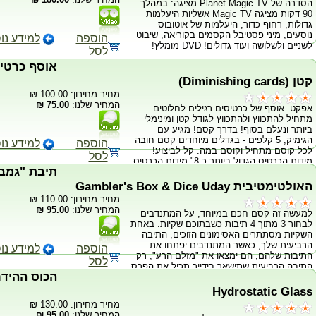
הסדרה של Planet Magic TV מציגה: במהלך
90 דקות מציגה Magic TV אשליות היעלמות
גדולות, רחוף כדור, היעלמות של אוטובוס
נוסעים, מיני פסטיבל הקסמים בקוריאה, שיבוט
הוספה
למידע נו
לשניים ולשלושה ועוד גדולים! DVD מומלץ!
לסל
אוסף כרטיס
קטן (Diminishing cards)
מחיר מחירון:
100.00 ₪
המחיר שלנו:
75.00 ₪
אפקט: אוסף של כרטיסים רגילים לחלוטים
מתחיל להתכווץ ולהתכווץ לגודל קטן ומינימלי
ביותר ונעלם בסוף! בדרך קסם! מגיע עם
הגימיק, 5 קלפים - בגדלים מיוחדים קסם חובה
הוספה
למידע נו
לכל קוסם מתחיל וקוסם במה. קל לביצוע!
לסל
מידות הכרטיס הגדול ביותר כ 8" מידות הכרטיס
תיבת "גמב
הקטן ביותר כ 1"
האולטימטיבית Gambler's Box & Dice Uday
מחיר מחירון:
110.00 ₪
המחיר שלנו:
95.00 ₪
למעשה זה קסם חכם במיוחד, על המתנדבים
לבחור 3 מתוך 4 תיבות כשבתוכם שקיות. באחת
השקיות מסתתרים האסימונים הזוכים, התיבה
הרביעית שלך, כאשר המתנדבים יפתחו את
הוספה
למידע נו
התיבות שלהם, הם ימצאו את "מזלם הרע", רק
לסל
התיבה הרביעית שתישאר בידייך תכיל את הפרס
הכוס ההידר
הגדול! כל זה נעשה ללא מגע של הקוסם! קסם
מרהיב לכל קוסם מתחיל.
Hydrostatic Glass
מחיר מחירון:
130.00 ₪
המחיר שלנו:
95.00 ₪