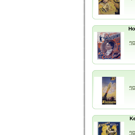
סף
סף
סף