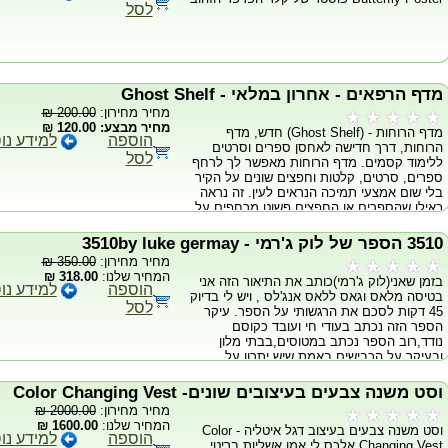
לסל
מדף הרפאים - אחרון במלאי - Ghost Shelf
מחיר מחירון:
200.00 ₪
מחיר מבצע: 120.00 ₪
מדף הרוחות - (Ghost Shelf) חדש, מדף
הוספה
למידע נו
הרוחות, דרך חדישה לאחסן ספרים וסרטים
לסל
ללימוד קסמים. מדף הרוחות מאפשר לך לרחף
ספרים, סרטים, קלטות וחפצים שונים על הקיר
בלי שום אמצעי תמיכה הנראים לעין. זה נראה
כאילו שהספרים או החפצים פשוט מרחפים על
הקיר בדרך מסתורית ומדהימה ללא שום מגע,
זה נשמע אולי בלתי אפשרי אבל זה גם נראה
3510 הספר של לוק ג'רמי - 3510by luke germay
בלתי אפשרי, מה שיגרום לאנשים לחשוב
מחיר מחירון:
350.00 ₪
שבאמת יש בכם איזה משהו קסום ואחרי זה הם
המחיר שלנו:
318.00 ₪
בזמן שאני(לוק ג'רמי)כותב את התיאור הזה אני
בטוח יבקשו שתעשו להם קסמים. זאת דרך
הוספה
למידע נו
בטיסה מלאס וגאס ללאס אנג'לס , ויש לי בדיוק
מקורית ומרהיבה להציג לראווה את הקסמים
לסל
45 דקות לסכם את הרגשותי על הספר. עיקר
שלך ולמשוך צומת לב. הנה כמה נקודות חשובות
הספר הזה נכתב בעודי חי ועובד כקוסם
על מדף הרוחות: • מדף הרוחות מאפשר לך
נודד,רוב הספר נכתב במטוסים,בבתי מלון
לרחף את הספרים או הסרטים שלך באוויר, על
ובעיקר על הכבישים.באמת שיש יתרון על
כל קיר שתרצה. • מדף הרוחות מושלם למקומות
המשרד הנייד . הספר נכתב בצורה זו על
קטנים. • מדף הרוחות ידהים את כל מי שיראה
המחשבות שלי אם זה בכביש ואם זה על שולחן.
אותו. • מדף הרוחות מאפשר לרחף ספרים בעלי
וסט משנה צבעים בעיצובים שונים- Color Changing Vest
המשימה להסתכל על הספר כדי לראות שכל
כריכה קשה, כריכה רכה, DVD וקלטות ווידאו.
מחיר מחירון:
2000.00 ₪
מילה מובנה היה כמו לקרוא יומן נסיעות או יומן
•מדף הרוחות בטוח ב 100%. הוא לא מזיק,
המחיר שלנו:
1600.00 ₪
וסט משנה צבעים בעיצוב דגל איטליה - Color
ישן לפני הרבה שנים. פרקים מסוימים מזכירים
פוגע או הורס את הספרים שלך. •מדף הרוחות
הוספה
למידע נו
Changing Vest אלכס לי,אמן אשליות בריטי
לי הופעות ספיציפיות שהופעתי בהם ותוכניות
לא משתמש במגנטים. •מדף הרוחות אינו דורש