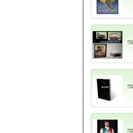
סף
סף
סף