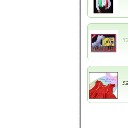
סף
סף