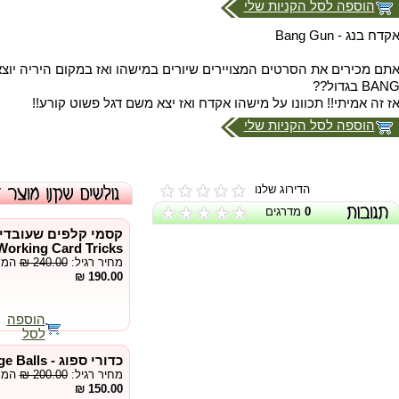
הוספה לסל הקניות שלי
קדח בנג - Bang Gun
תם מכירים את הסרטים המצויירים שיורים במישהו ואז במקום היריה יוצ
BAN בגדול??
ז זה אמיתי!! תכוונו על מישהו אקדח ואז יצא משם דגל פשוט קורע!!
הוספה לסל הקניות שלי
הדירוג שלנו
0
מדרגים
קסמי קלפים שעובדי
 Working Card Tricks
מחיר רגיל:
₪ 240.00
המחי
190.00 ₪
הוספה
לסל
כדורי ספוג - Sponge Balls
מחיר רגיל:
₪ 200.00
המחי
150.00 ₪