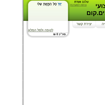
שלום
אורח
עי
כניסה למערכת
ם.קום
ה
יצירת קשר
לקופה ולסל המלא
סה"כ 0 ₪