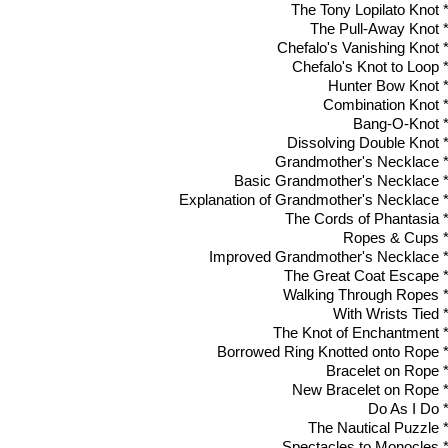
* The Tony Lopilato Kn
* The Pull-Away Kno
* Chefalo's Vanishing Kn
* Chefalo's Knot to Lo
* Hunter Bow Kno
* Combination Kno
* Bang-O-Kno
* Dissolving Double Kn
* Grandmother's Neckla
* Basic Grandmother's Neckla
* Explanation of Grandmother's Neckla
* The Cords of Phantas
* Ropes & Cup
* Improved Grandmother's Neckla
* The Great Coat Esca
* Walking Through Rop
* With Wrists Tie
* The Knot of Enchantme
* Borrowed Ring Knotted onto Ro
* Bracelet on Rop
* New Bracelet on Ro
* Do As I D
* The Nautical Puzz
* Spectacles to Monocl