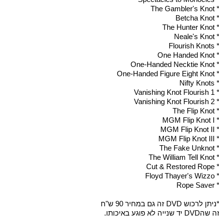
* The Gambler's Kno
* Betcha Kno
* The Hunter Kno
* Neale's Kno
* Flourish Knot
* One Handed Kno
* One-Handed Necktie Kn
* One-Handed Figure Eight Kn
* Nifty Knot
* Vanishing Knot Flourish
* Vanishing Knot Flourish
* The Flip Kno
* MGM Flip Knot 
* MGM Flip Knot I
* MGM Flip Knot II
* The Fake Unkno
* The William Tell Kn
* Cut & Restored Ro
* Floyd Thayer's Wiz
* Rope Save
*ניתן לרכוש DVD ה גם במחיר 90 ש"ח
זה שהDVD יד שנייה לא פוגע באיכותו