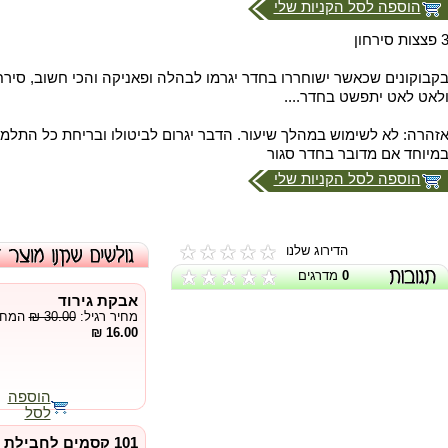
הוספה לסל הקניות שלי
 פצצות סירחון
קבוקונים שכאשר ישוחררו בחדר יגרמו לבהלה ופאניקה והכי חשוב, סירח
לאט לאט יתפשט בחדר....
זהרה: לא לשימוש במהלך שיעור. הדבר יגרום לביטולו ובריחת כל התלמי
מיוחד אם מדובר בחדר סגור
הוספה לסל הקניות שלי
הדירוג שלנו
0
מדרגים
אבקת גירוד
מחיר רגיל:
₪ 30.00
המחיר
16.00 ₪
הוספה
לסל
101 קסמים לחבילת ס