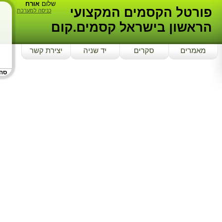
שלום
אורח
פורטל הקסמים המקצועי
כניסה למערכת
הראשון בישראל קסמים.קום
מאמרים
סקרים
יד שניה
יצירת קשר
סה"כ