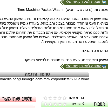
הוספה לסל הקניות שלי
כונת זמן (גרסת שעון הכיס) - Time Machine Pocket Watch
ותו שעון מתוחכם ומוכר הפעם בגרסה קלאסית וחיננית. השעון המגיע בג
מראה חינני ומהודר ומצופה בצבע זהב בוהק. בעזרת גימיק משוכלל ביותר
ה תוכלו לבצע את אחד מאפקטי-המנטליזם הגדולים בעולם. השעון יכול 
לתת לכם מראה מקצועי וקלאסי. אם אתם מכבדים את התחום שלכם ורוצי
לכם מעט צבע זהו האביזר בשבילכם. האיכות של השעון מובטחת ומבטיח
הסבר האפקט ראו "מכונת הזמן המקצועית".
מהדורה מוגבלת !
שעון היוקרתי מגיע עם הנחיות מפורטות לביצוע האפקט.
הוספה לסל הקניות שלי
p://media.penguinmagic.com/movies/products/5020a.wmv
הדירוג שלנו
0
מדרגים