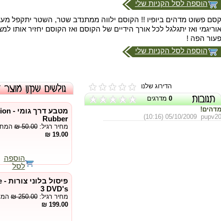
הוספה לסל הקניות שלי
סם פשוט מדהים ביופיו !! הקוסם ילווה ממתנדב שטר, השטר יתקפל מעצמ
וריגמי ואז יתגלגל לכל אורך הידיים של הקוסם ואז הקוסם יחזיר אותו למצ
עור הפה !
הוספה לסל הקניות שלי
הדירוג שלנו
0
מדרגים
דהים!
מטבע ד
05/10/2009 (10:16)
pupv2
Rubber
מחיר רגיל:
₪ 50.00
המחיר
19.00 ₪
הוספה
לסל
פי
3 DVD's
מחיר רגיל:
₪ 250.00
המחי
199.00 ₪