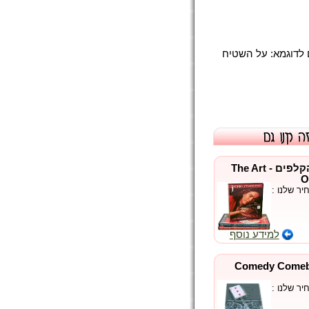
 לדוגמא: על השטיח
אומנות מניפולציית הקלפים - The Art
O
ר שלנו :
למידע נוסף
ף,חזור - Comedy Comeback
ר שלנו :