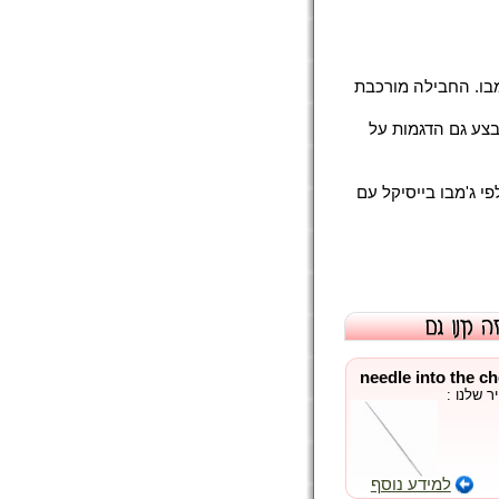
 בגודל ג'מבו. החבילה מורכבת
בצע גם הדגמות על
ראות (באנגלית קלה להבנה), הסברים למספר רוטינות ו-25 קלפי ג'מבו בייסיקל עם
 שלנו :
למידע נוסף