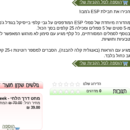
הוספה לסל הקניות שלי
כירו את חבילת ESP ג'מבו!
מהדורה מיוחדת של סמלי ESP המודפסים על גבי קלפי בייסיקל
5 סטים של 5 סמלים ומכילה 25 קלפים בסך הכול.
נוסף לסמלים המסורתיים, כל קלף מגיע עם סימון לא מורגש המאפשר ל
בעיות וחושיות.
מגיע עם הו
ב כחול בלבד.
הוספה לסל הקניות שלי
הדירוג שלנו
0
מדרגים
מחט דרך הלחי - needle into the cheek
מחיר רגיל:
₪ 70.00
המחיר
39.00 ₪
הוספה