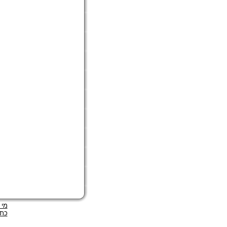
מי 
כתב