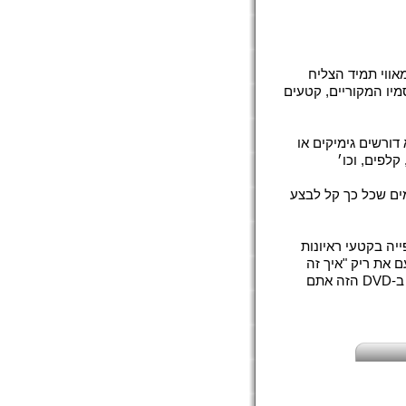
אווי תמיד הצליח
ה, ריק מציג כמה מקסמיו המקוריים, קטעים
דורשים גימיקים או
 קלפים, וכו׳
 כל זריזות ידיים. ריק מכנה את קסמיו VDM - קסמים שכל כך קל לבצע
ייה בקטעי ראיונות
ם את ריק "איך זה
שכשאני צופה בך אני מרגיש כאילו אני מסתכל על מדען מטורף בעבודה?" ב-DVD הזה אתם