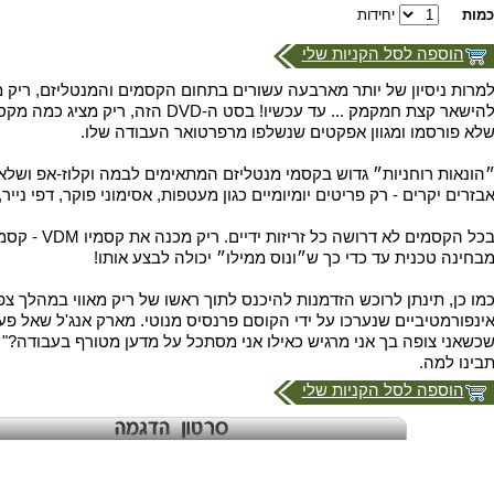
כמות
יחידות
הוספה לסל הקניות שלי
מרות ניסיון של יותר מארבעה עשורים בתחום הקסמים והמנטליזם, ריק מ
להישאר קצת חמקמק ... עד עכשיו! בסט ה-DVD הז
לא פורסמו ומגוון אפקטים שנשלפו מרפרטואר העבודה שלו.
הונאות רוחניות״ גדוש בקסמי מנטליזם המתאימים לבמה וקלוז-אפ ושלא 
בזרים יקרים - רק פריטים יומיומיים כגון מעטפות, אסימוני פוקר, דפי נייר,
בכל הקסמים לא דרושה
בחינה טכנית עד כדי כך ש״ונוס ממילו״ יכולה לבצע אותו!
מו כן, תינתן לרוכש הזדמנות להיכנס לתוך ראשו של ריק מאווי במהלך צפ
ינפורמטיביים שנערכו על ידי הקוסם פרנסיס מנוטי. מארק אנג'ל שאל פע
בינו למה.
הוספה לסל הקניות שלי