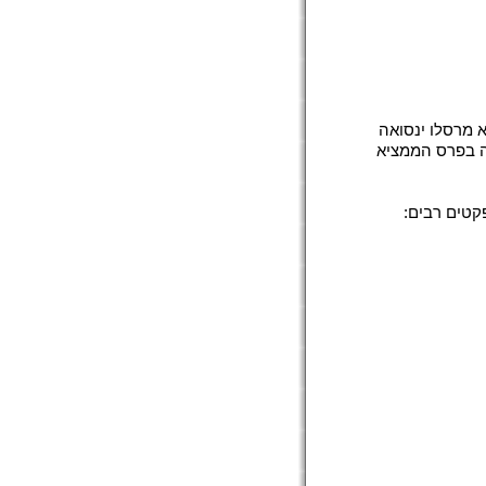
מציא מרסלו ינסואה
ניקות הסודיות לרוטינת ה-TUC איתה זכה בפרס הממציא