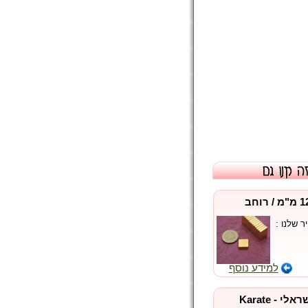
מגנט ריבוע (אורך 12.7 מ"מ / רוחב
 שלנו :
למידע נוסף
מטבע קרטה בכסף ישראלי - Karate