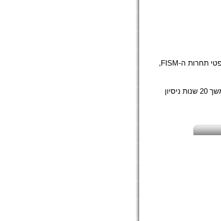
רוטינות ה-TUC נחשבות לתרומה ענקית לעולם הקסמים, לא רק בעיני שופטי תחרות ה-FISM,
ב-DVD הזה כלל מר טנגו את כל הטיפים, הרוטינות והטכניקות שפיתח במשך 20 שנות ניסיון