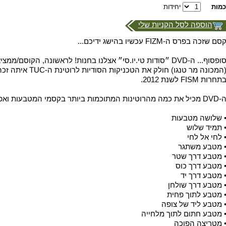
כמות
יחידות
הוספה לסל הקניות שלי
סם שזכה בפרס ה-FIZM עכשיו בהישג ידיכם...
סופסוף... ה-DVD ״סודות טי.יו.סי״ אצלנו בחנות! לראשונה, הקוסם/מ
(המכונה מר טנגו) חולק את הטכ
תחרות FISM לשנת 2012.
DV מכיל את כמה מהרוטינות המתוכמות ביותר בקסמי המטבעות ואפקטים רבים:
 שלושה מטבעות
 תמיד שלוש
 לחי אל לחי
 מטבע משתגר
 מטבע דרך שטר
 מטבע דרך כוס
 מטבע דרך יד
 מטבע דרך שולחן
 מטבע לתוך פחית
 מטבע ליד של צופה
 מטבע חתום לתוך מלחייה
 מטריצה הפוכה