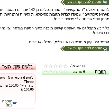
הוספה לסל הקניות שלי
לראשונה אצלנו ״השתקפויות״ - ספר מנטליזם ב
אראפסיכולוגים״ שנועדו לבדוק תגובות פסיכולוגיות רגשיות והתנהגותיו
בחן נוסף שפותח ע״י פרופסור ב.ס!
ל רוכש מקבל גם את האפקט קאיוקו מובנה בתוך הספר! בגרסה שאינה 
כרטיסים!
ספר הינו קטן מימדים (10x12 ס״מ) ומכיל 142 דפים.
הוספה לסל הקניות שלי
הדירוג שלנו
0
מדרגים
לחש 4
Three
מחיר רגיל:
₪ 180.00
המחי
130.00 ₪
הוספה
לסל