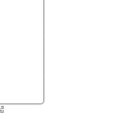
מי 
כתב