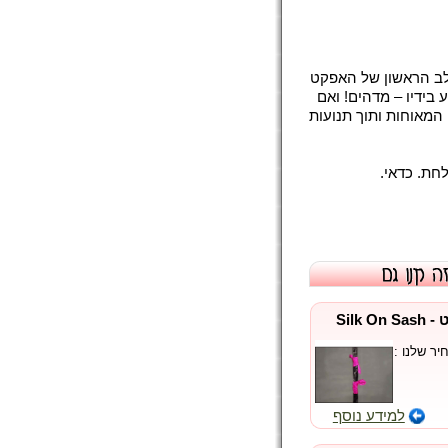
שלב הראשון של האפקט
ידיו – מדהים! ואם
המאוחות ותוך תנועות
חת. כדאי.
מטפחת משי על אבנט - Silk On Sash
ר שלנו :
למידע נוסף