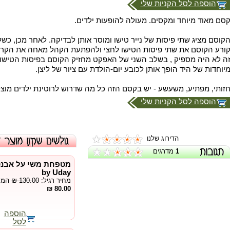
הוספה לסל הקניות שלי
סם מאוד מיוחד ומקסים. מעולה להופעות ילדים.
קוסם מציג שתי פיסות של נייר טישו ומוסר אותן לבדיקה. לאחר מכן, כ
ורע הקוסם את שתי פיסות הטישו לחצי ולהפתעת הקהל מאחה את הקרע ב
ה לא היה מספיק , בשלב השני של האפקט מחזיק הקוסם בפיסות הטישו 
יוחדות של היד הופך אותן לכובע יום-הולדת עם ציור של ליצן.
זותי, מפתיע, משעשע - יש בקסם הזה כל מה שדרוש לרוטינת ילדים מוצל
הוספה לסל הקניות שלי
הדירוג שלנו
1
מדרגים
by Uday
מחיר רגיל:
₪ 130.00
המחי
80.00 ₪
הוספה
לסל