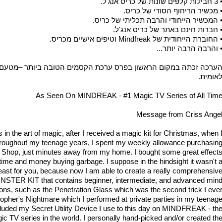
 חבילות קלפים שונות של כריס אנג'ל.
 מכשיר הריחוף הסודי של כריס.
 המכשיר הייחודי והרבה תכליתי של כריס.
 חברות חינם באתר של כריס אנג'ל.
 החוברת הייחודית של Mindfreak וטיפים אישיים מכריס.
 והרבה הרבה יותר...
ערכה זכתה במקום הראשון בפרס ערכת הקסמים הטובה ביותר –מטעם א
אומית.
As Seen On MINDREAK - #1 Magic TV Series of All Tim
Message from Criss Ange
us in the art of magic, after I received a magic kit for Christmas, when 
roughout my teenage years, I spent my weekly allowance purchasin
 Shop, just minutes away from my home. I bought some great effect
 time and money buying garbage. I suppose in the hindsight it wasn't 
least for you, because now I am able to create a really comprehensiv
ER KIT that contains beginner, intermediate, and advanced min
sions, such as the Penetration Glass which was the second trick I eve
opher's Nightmare which I performed at private parties in my teenag
cluded my Secret Utility Device I use to this day on MINDFREAK - th
c TV series in the world. I personally hand-picked and/or created th