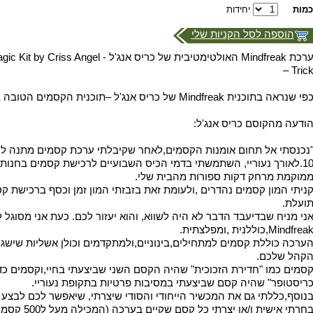
כמות
יחידות
הוספה לסל הקניות שלי
ערכת Mindfreak האולטימטיבית של כריס אנג'ל - 
– Tric
פי שנראה בתוכנית Mindfreak של כריס אנג'ל –תוכנית הקסמים הטובה ביותר של כל הזמנים.
ודעה מהקוסם כריס אנג'ל:
נכנסתי אל תחום אומנות הקסמים,לאחר שקיבלתי ערכת קסמים מתנה לחג
10.לאורך נעוריי, השתמשתי בדמי הכיס השבועיים לרכישת קסמים בחנו
מוקמת מרחק דקות ספורות מהבית שלי.
ניתי המון קסמים נהדרים ,ולעומת זאת בזבזתי המון זמן וכסף ברכישת 
ועלת.
ני מניח שבדיעבד הדבר לא היה לשווא, והוא יעזור לכם. כעת אני מסוגל 
Mindfrea,כוללנית ,ומפלצתית.
ערכה כוללת קסמים למתחילים,בינוניים,ולמתקדמים וכולן אשליות שישג
קהל שלכם.
סמים כמו "חדירת הזכוכית" שהיה הקסם השני שביצעתי בחיי,וקסמים כד
ריסטופר" שהיה קסם שביצעתי במסיבות פרטיות בתקופת נעוריי.
נוסף,כללתי גם את המכשיר הייחודי והסודי שיצרתי, שיאפשר לכם לבצע 