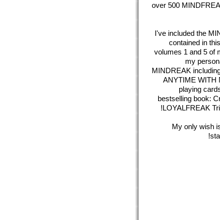
over 500 MINDFREAKS c
I've included the 
contained in thi
volumes 1 and 5 o
my persona
MINDREAK includi
ANYTIME WITH NO P
playing card
bestselling book: 
LOYALFREAK Tri
My only wish is
sta