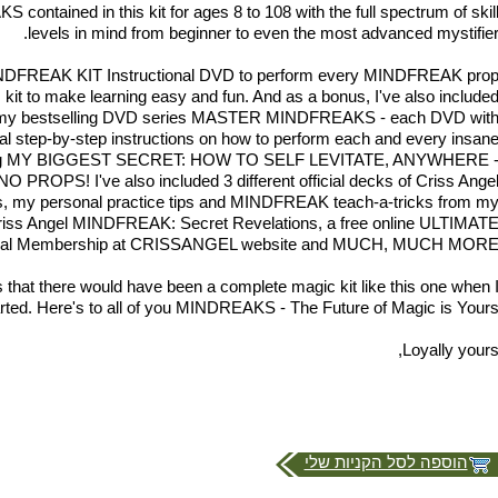
ontained in this kit for ages 8 to 108 with the full spectrum of skil
levels in mind from beginner to even the most advanced mystifier
MINDFREAK KIT Instructional DVD to perform every MINDFREAK pro
s kit to make learning easy and fun. And as a bonus, I've also include
f my bestselling DVD series MASTER MINDFREAKS - each DVD wit
l step-by-step instructions on how to perform each and every insan
ng MY BIGGEST SECRET: HOW TO SELF LEVITATE, ANYWHERE 
ROPS! I've also included 3 different official decks of Criss Ange
s, my personal practice tips and MINDFREAK teach-a-tricks from m
Criss Angel MINDFREAK: Secret Revelations, a free online ULTIMAT
al Membership at CRISSANGEL website and MUCH, MUCH MORE
 that there would have been a complete magic kit like this one when 
rted. Here's to all of you MINDREAKS - The Future of Magic is Yours
Loyally yours
הוספה לסל הקניות שלי