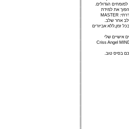
להפוך את למידת
הקסמים לקלה וכיפית.כבונוס כללתי עם הערכה DVD של חלקים 1-5 מסדרתי: MASTER
כל זמן,ללא אביזרים
Criss Angel MINDFREAK: Secret
ם בסיס טוב.