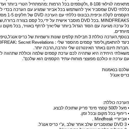
תאימה לגילאי 8-108 ,ולקוסמים בכל הרמות :מהמתחיל הטרי ביותר ועד למומחים הגדולים.
כללתי DVD שמסביר איך להשתמש בכל אביזר שמגיע עם הערכה בכדי 
MINDFREAK .בכל DVD מוסבר אישית על ידי,כל קסם בצורה ברורה,שלב אחר שלב.
ל ערכה מגיעה עם הסוד הגדול ביותר שלי:איך לרחף באוויר, בכל מקום וב
יוחדים.
נוסף,הערכה כוללת 3 חבילות קלפים שונות ורשמיות של כריס אנג'ל,טיפים אישיים שלי
כיצד להתאמן,ולימוד קסמים מהספר שלי :  Revelations
חברות חינם באתר האינטרנט שלי והרבה,הרבה יותר.
שאלתי היחידה היא שתהיה לכם ערכת קסמים שלמה וכוללת שתהווה לכ
ם ערכה זו כולכם מפוצצי מוחות-עתיד הקסמים הוא שלכם".
לכם בנאמנות
ריס אנג'ל
ערכה כוללת:
 מעל ל500 קסמי מינד פריק שתוכלו לבצע.
 ריחוף בכל מקום ובכל זמן.
 אביזריי Mindfreak .
 DVD שמוסברים שלב אחר שלב ,ע"י כריס אנג'ל.