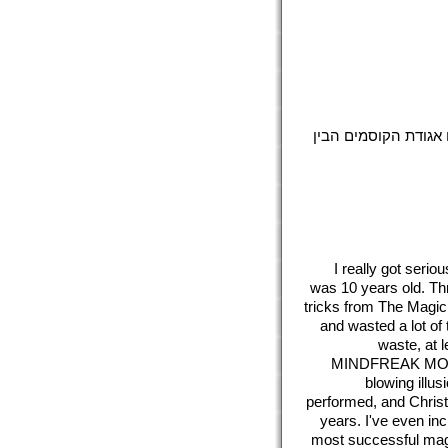
גודת הקוסמים הבין
I really got serio
was 10 years old. Th
tricks from The Magic
and wasted a lot of
waste, at 
MINDFREAK MONST
blowing illu
performed, and Christ
years. I've even in
most successful magi