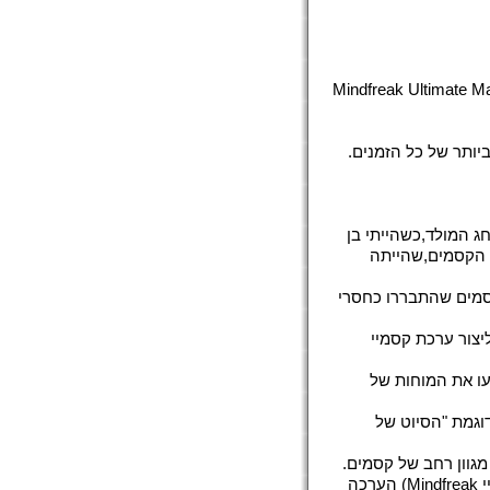
Mindfreak Ultimate Magic Kit by Criss Angel
 המולד,כשהייתי בן
ת הקסמים,שהייתה
קסמים שהתבררו כחסרי
ליצור ערכת קסמיי
עו את המוחות של
וגמת "הסיוט של
מגוון רחב של קסמים.
בחרתי אישית ו/או יצרתי כל קסם שקיים בערכה (המכילה מעל ל500 קסמיי Mindfreak) הערכה