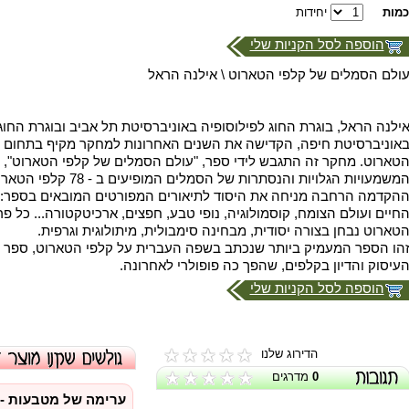
כמות
יחידות
הוספה לסל הקניות שלי
ולם הסמלים של קלפי הטארוט \ אילנה הראל
ילנה הראל, בוגרת החוג לפילוסופיה באוניברסיטת תל אביב ובוגרת החוג
אוניברסיטת חיפה, הקדישה את השנים האחרונות למחקר מקיף בתחום 
טארוט. מחקר זה התגבש לידי ספר, "עולם הסמלים של קלפי הטארוט", 
משמעויות הגלויות והנסתרות של הסמלים המופיעים ב - 78 קלפי הטארוט.
הקדמה הרחבה מניחה את היסוד לתיאורים המפורטים המובאים בספר: דמ
חיים ועולם הצומח, קוסמולוגיה, נופי טבע, חפצים, ארכיטקטורה... כל פ
טארוט נבחן בצורה יסודית, מבחינה סימבולית, מיתולוגית וגרפית.
הו הספר המעמיק ביותר שנכתב בשפה העברית על קלפי הטארוט, ספר 
עיסוק והדיון בקלפים, שהפך כה פופולרי לאחרונה.
הוספה לסל הקניות שלי
הדירוג שלנו
0
מדרגים