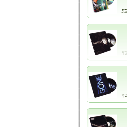
סף
סף
סף