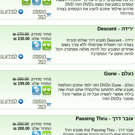
קסמים במטבעות נמצא בDVD הזה! DVD
מדהים שילמד אתכם להציג את הקסמים בצורה
הוספה
למידע נו
נהדרת!!
לסל
ירידה - Descent
מחיר מחירון:
270.00 ₪
המחיר שלנו:
230.00 ₪
ירידה - Descent מטבע דרך שולחן זכוכית
בצורה הכי ויזואלית שקיימת!! ללא צורך בשום
אוויזרים המטבע יכול להיות מולווה ממתנדב ויכול
להיות חתום ע"י המתנדב!!
הוספה
למידע נו
לסל
נעלם - Gone
מחיר מחירון:
260.00 ₪
המחיר שלנו:
199.00 ₪
נעלם - Gone הDVD הזה ילמד אתכם העלמות
מטבע שלא חלמתם עליהם!!!! אתם תגידו שזה
בילתי אפשרי לעשייה אבל זה כן אפשרי והכל
מוסבר בDVD הזה!
הוספה
למידע נו
לסל
עובר דרך - Passing Thru
מחיר מחירון:
250.00 ₪
המחיר שלנו:
200.00 ₪
עובר דרך - Passing Thru קחו מטבע רגיל
והכניסו אותו לבקבוק זכוכית שהפקק סגור!!!