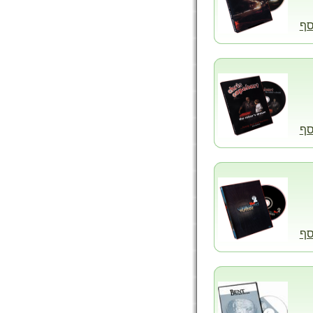
סף
סף
סף