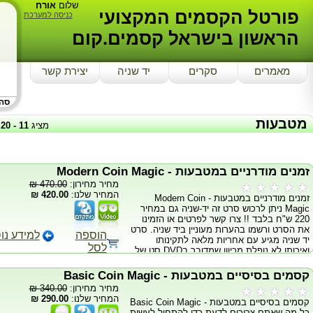
שלום
אורח
פורטל הקסמים המקצועי
כניסה למערכת
הראשון בישראל קסמים.קום
מאמרים
סקרים
יד שניה
יצירת קשר
סה"כ
מטבעות
מציג
11
-
20
זמנים מודרניים במטבעות - Modern Coin Magic
מחיר מחירון:
470.00 ₪
המחיר שלנו:
420.00 ₪
זמנים מודרניים במטבעות - Modern Coin
Magic ניתן לרכוש סרט זה יד-שניה גם במחיר
220 ש"ח בלבד !! צרו קשר לפרטים או הזמינו
את הסרט ורשמו בהערות מעוניין ביד שניה. סרט
הוספה
למידע נו
יד שניה מגיע עם אחריות מלאה לתקינותו
לסל
ואיכותו לא נופלת מכיוון שמדובר בDVD סט של
4 DVD'S המסביר הכל אבל הכל! על מטבעות
הDVD מלמד מלא העלמות והצגות של
קסמים בסיסיים במטבעות - Basic Coin Magic
מטבעות! פשוט חובה אצל כל קוסם!
מחיר מחירון:
340.00 ₪
המחיר שלנו:
290.00 ₪
קסמים בסיסיים במטבעות - Basic Coin Magic
כל מה שאתם צריכים לדעת כדי להתחיל לעשות