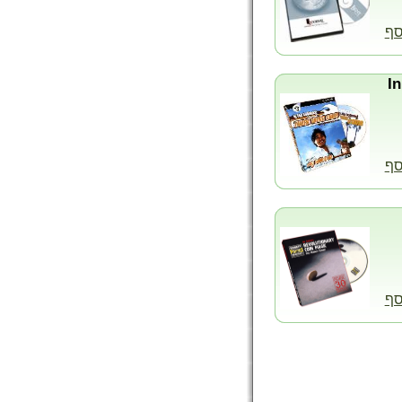
סף
סף
סף