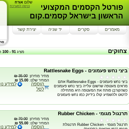
שלום
אורח
פורטל הקסמים המקצועי
כניסה למערכת
הראשון בישראל קסמים.קום
מאמרים
סקרים
יד שניה
יצירת קשר
סה"כ
צחוקים
מציג
91
-
100
ת
ביצי נחש פעמונים - Rattlesnake Eggs
מחיר מחירון:
35.00 ₪
המחיר שלנו:
15.00 ₪
ביצי נחש פעמונים - Rattlesnake Eggs אתם
הוספה
למידע נו
מראים מעטפה שרשום עלייה ביצי נחש פעמונים
לסל
כשהקורבן פותח את המעטפה היא מתחילה
לרטוט ולהשמיע קולו בידיוק כמו נחש פעמונים
תרנגול מגומי - Rubber Chicken
מחיר מחירון:
70.00 ₪
המחיר שלנו:
55.00 ₪
תרנגול מגומי - Rubber Chicken תרנגולת
הוספה
למידע נו
מגומי (כמו שרואים בסרטים)