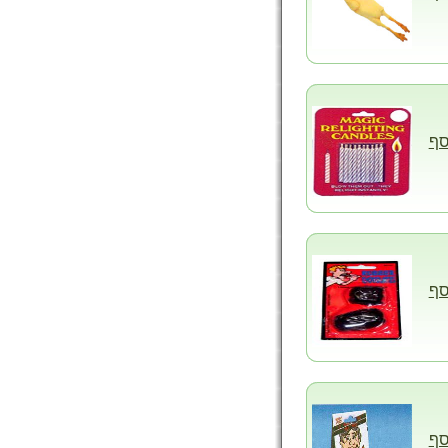
סף
סף
סף