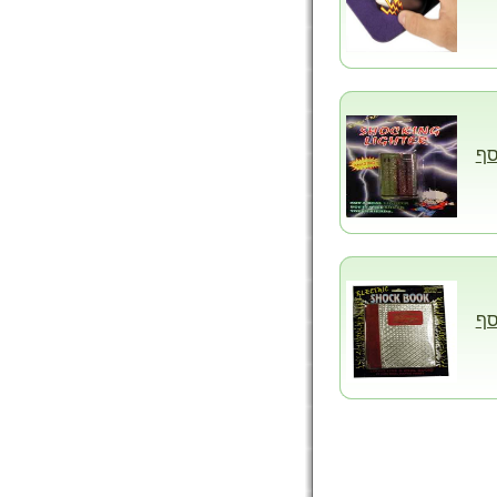
סף
סף