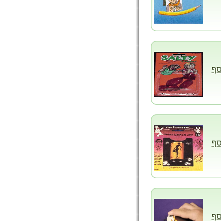
סף
סף
סף