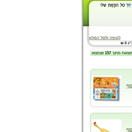
לקופה ולסל המלא
 0 ₪
וצאות מתוך
157
שנמצאו
סף
סף