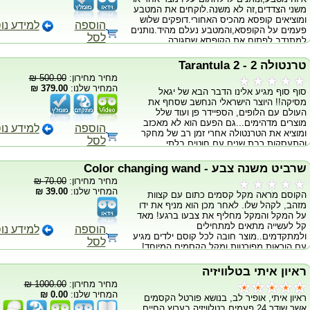
ESP Out of this World Black and Blue
משני הצדדים,זה לא משנה.לוקחים את המטבע
ומוציאים קופסא מהכיס האחורי.דופקים שלוש
הוספה
למידע נו
פעמים על הקופסא,והמטבע נעלם מהיד.נותנים
לסל
למתנדב לפתוח את הקופסא שסגורה
בגומיות,בתוכה יש עוד קופסא שגם היא סגורה
בגומיות,המתנדב מתבקש לפתוח גם
טרנטולה 2 - 2 Tarantula
אותה,בתוכה יש שק קטן,שקשור בגומייה גם
מחיר מחירון:
500.00 ₪
הוא,מבקשים מהמתנדב לפתוח גם את
המחיר שלנו:
379.00 ₪
סוף סוף מגיע אלינו הדבר הבא של יגאל
השק,והמטבע החתום שלו מופיע בתוך השק.
מסיקה!! היוצר הישראלי הנחשב שסחף את
קסם עם אפקט מדהים,וקל לעשייה. כעת
העולם עם הלופים, הספיידר פן ועוד שלל
במבצע, ראו סירטון
מוצרים מדהימים...גם הפעם הוא לא מאכזב
הוספה
למידע נו
ומוציא את הטרנטולה אחרי זמן רב של מחקר
לסל
והתעסקות רבת שנים עם חוטים בלתי
נראים..הטרנטולה לא דומה לשום דבר
שראיתם..הכל נראה משחק ילדים ליד זה,
שרביט משנה צבע - Color changing wand
האפשרויות הן בלתי מוגבלות! בעזרת הטרנטולה
מחיר מחירון:
70.00 ₪
תוכלו להשאיל ממתנדב זר לגמרי ברחוב, טבעת
המחיר שלנו:
39.00 ₪
הקוסם מראה מקל קסמים כתום עם קצוות
ופשוט לגרום לה לרחף להסתחרר באוויר מיד
מזהב, לקהל שלו. לאחר מכן הוא מניף את ידו
ליד ולנחות באצבעו של המתנדב! נשמע בלתי
על המקל והמקל מחליף את צבעו ברגע! מאד
אפשרי? תחשבו שוב.. הכל כל כך פשוט... זהו
קל לעשייה מתאים למתחילים
הדבר המקצועי ביותר שיצא לשוק הגימיק הוא
הוספה
למידע נו
ולמתקדמים..מוצר חובה לכל קוסם ילדים מגיע
פשוט גאוני וובלתי נראה, תוכלו להראות את
לסל
עם הוראות מפורטות ומקל הקסמים המיוחד!
הידיים שלכם ריקות לכל אורך האפקט..האיתחול
הוא מיידי, תוכלו לעשות את זה לגמרי מוקפים.
בעזרת הטרנטולה תוכלו לבצע אינספור אפקטים
ראיון איתי בטלוויזיה
וה- dvd שתקבלו עם המוצר יראה לכם צעד אחר
מחיר מחירון:
1000.00 ₪
צעד שלל של אפקטים מדהימים בהדרכתו של
המחיר שלנו:
0.00 ₪
ראיון איתי, אופיר לב, בנושא פורטל הקסמים
לא אחר מאשר יגאל מסיקה בכבודו ובעצמו! בין
אשר שודר 24 פעמים בטלוויזיה בערוץ החיים
היתר תלמדו ריחוף, האנטד דק חדשני, אפקט