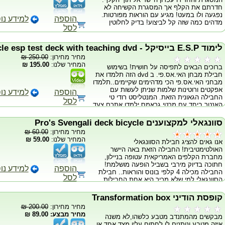
מגיע עם קובייה הונגרית מקורית, סטנד מיוחד
חדרתם את הקלף אך המסגרת הקשיחה לא
והוראות מפורטות.
נפגעה ולו במעט! מגיע עם הוראות מפורטות.
הוספה
למידע נו
מדהים כמה שזה קל לביצוע! בדיק לחלוטין
לסל
לימוד E.S.P בייסיקל - Bicycle esp test deck with teaching dvd
מחיר מחירון:
250.00 ₪
המחיר שלנו:
195.00 ₪
ברוכים הבאים לתפיסה על חושית! בשימוש
חבילת מבחן האי.אס.פי. ב dvd הזה תלמדו את
מבחני האי.אס.פי הכי מדהימים שקיימים..תלמדו
אפקטים ורוטינות שלמות שניתן לעשות עם
הוספה
למידע נו
החבילה הגאונית הזאת. המנטליסט רודי טי
לסל
האנטר ביחד עם מרטי גראמס ילמדו אתכם צעד
אחר צעד את כל מה שאתם צריכים לדעת כדי
להשתמש בקלפים הללו. החבילה הזאת תאפשר
סוונגאלי למקצוענים Pro's Svengali deck bicycle
לכם לבצע מנטליזם, פרה-פסיכולוגיה ואפילו
מחיר מחירון:
60.00 ₪
קסמים! החבילה מכילה 56 קלפים המכילים: 2
המחיר שלנו:
59.00 ₪
אנו גאים להציג חבילת הסוונגאלי
סטים שחורים של חמשת הצורות המוכרות (
האולטימטיבית! החבילה הזאת באה היישר
עיגול, פלוס, גלים, ריבוע וכוכב) 2 סטים כחולים
מחברת הקלפים האמריקאית עטופה בניילון,
2 סטים ירוקים סט כתום סט צהוב שישה קלפי
חתוכה בדיוק מירבי בשביל הופעה מושלמת!
בונוס שכל אחד מייצג מספר אחר בין 6-11
הוספה
למידע נו
החבילה מכילה 4 קלפי בונוס והוראות.. חבילת
האפקטים הנלמדים: Overview of the Deck
לסל
הסוונגאלי למי שלא מכיר היא אחת החבילות
The Basics The Shiner Encore Card Stab
המצליחות ביותר בעולם, בעלת מגוון רחב של
Unimatch Marty Grams: ESP Mind Reading
אפקטים מדהימים שניתן לעשות! חובה לכל
Rudy T. Hunter: The Prediction The Box
קופסת הודיני Transformation box
קוסם!
Prediction The Bet Pre-Show Effect Match,
מחיר מחירון:
200.00 ₪
No Match The Vibe Two of a Kind Ultimate
מחיר מבצע: 89.00 ₪
מבקשים מהמתנדב מטבע כלשהו,לא משנה
Match-Up Rudy T. Hunter's Simple Easy
איזה מטבע,ונותנים לו לחתום עליו מצד אחד או