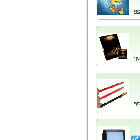
סף
סף
סף