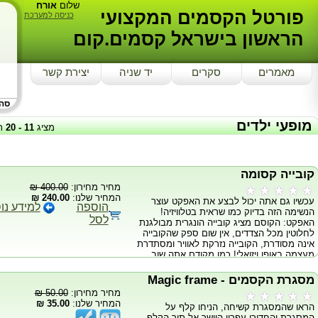
שלום
אורח
פורטל הקסמים המקצועי
כניסה למערכת
הראשון בישראל קסמים.קום
מאמרים
סקרים
יד שניה
יצירת קשר
סה"כ
מופעי ילדים
מציג
11
-
20
ת
קובייה קסומה
מחיר מחירון:
400.00 ₪
המחיר שלנו:
240.00 ₪
עכשיו גם אתה יכול לבצע את האפקט עוצר
הוספה
למידע נו
הנשימה הזה בדיוק כמו שראית בטלוויזיה!
לסל
האפקט: הקוסם מציג קובייה הונגרית מבולגנת
לחלוטין מכל הצדדים, אין שום ספק שהקובייה
אינה מסודרת, הקובייה נזרקת לאוויר ומסתדרת
מעצמה באופן ויזואלי! כמו מקודם אתה שוב
מסובב את הקובייה ומראה שהיא הסתדרה
לגמרי! האפקט יכול להתבצע אל מול עיניו
מסגרת הקסמים - Magic frame
הבוחנות של מתנדב אחד או מול קהל של 1000
מחיר מחירון:
50.00 ₪
אנשים, האתחול מתבצע בשניות מה שמאפשר
המחיר שלנו:
35.00 ₪
הראו שהמסגרת קשיחה, הניחו קלף על
לך לעשות את זה במסעדות שולחן אחרי שולחן..
המסגרת והחדירו עפרון היישר אל תוך הקלף.