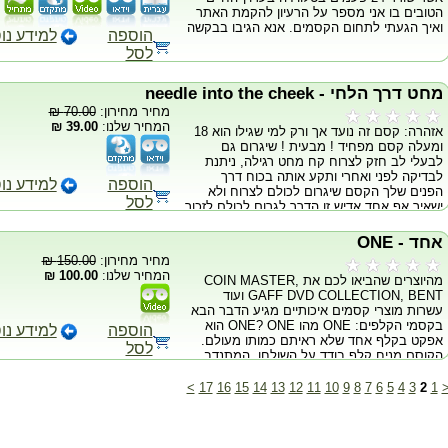
הטובים בו אני מספר על הרעיון להקמת האתר
של כסף מגנטי שטר מרחף ועט קסום! גדולי
ואיך הגעתי לתחום הקסמים. אנא הגיבו בבקשה
הקוסמים בעולם כבר רכשו לעצמם אחד וכולם
הוספה
למידע נו
רק משבחים! הוסיפו לארסנל שלכם את הכלי
לסל
היוצא דופן הזה והצטרפו לגדולים מכולם! מאד
קל לשליטה לא דומה לשום מוצר עם חוטים
בלתי נראים מאד מגוון בלי שרוולים בלי עוזרים
מחט דרך הלחי - needle into the cheek
הופיעו מוקפים!
מחיר מחירון:
70.00 ₪
המחיר שלנו:
39.00 ₪
אזהרה: קסם זה נועד אך ורק למי שגילו הוא 18
ומעלה קסם מפחיד ! מבעית ! שיגרום גם
לבעלי לב חזק לצרוח קח מחט רגילה, ניתנת
לבדיקה לפני ואחרי ותקע אותה בכוח דרך
הוספה
למידע נו
הפנים שלך הקסם שיגרום לכולם לצרוח ולא
לסל
ישאיר אף אחד אדיש זו הדרך לגרום לכולם לזכור
אותך אזהרה: קסם זה נועד אך ורק למי שגילו
הוא 18 ומעלה
אחד - ONE
מחיר מחירון:
150.00 ₪
המחיר שלנו:
100.00 ₪
מהיוצרים שהביאו לכם את COIN MASTER,
GAFF DVD COLLECTION, BENT ועוד
עשרות מוצרי קסמים איכותיים מגיע הדבר הבא
בקסמי הקלפים: ONE מהו ONE? ONE הוא
הוספה
למידע נו
אפקט בקלף אחד שלא ראיתם כמותו מעולם.
לסל
הקוסם מניח קלף בודד על השולחן. המתנדב
בוחר, מחבילה דמיונית בראש שלו, קלף אחד.
הקוסם חושף את הקלף שעל השולחן, והוא
>
17
16
15
14
13
12
11
10
9
8
7
6
5
4
3
2
1
תואם לבחירה של המתנדב! ללא קלפים כפויים,
ללא פורסים, ללא בחירת הקוסם - כל קלף יכול
להבחר בראשו של המתנדב! האפקט כולל את
הDVD והגימיק הנדרשים לביצוע האפקט. הDVD