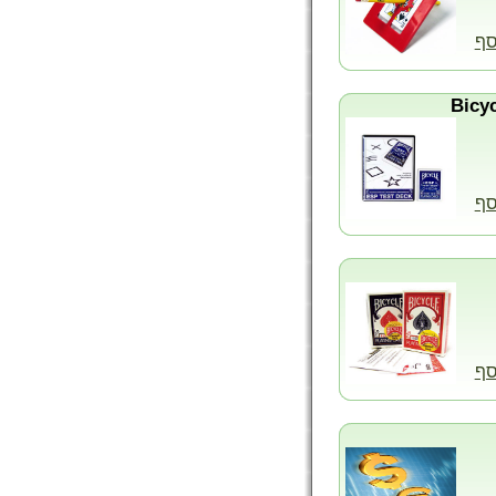
סף
סף
סף