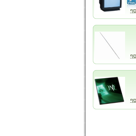
סף
סף
סף