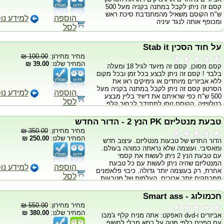
ברגע שסגרתם את החפיסה בתוך הקופסה,
קסם זה ניתן לקבל במתנה בקניה מעל 500
מבחינתו סיימתם איתה והוא לא מצפה לסיום
ש"ח הקוסם משאיל מהמתנדבת סיכת ראש
הבלתי אפשרי הזה! *תוך שניות, לא רק שתגלה
הוספה
למידע נו
ומכופף אותה לנגד עיניה
בפרזנטציה מדהימה מהו הקלף שהמתנדב בחר
לסל
אלא תשלוף את הקלף החתום מכל מקום שרק
תרצה! בהחלט אחת ההפתעות הגדולות של
על חוד הסכין Stab it
השנה! מגיע עם חפיסת בייסיקל אדומה או
כחולה..
מחיר מחירון:
100.00 ₪
http://www.murphysmagicsupplies.com/video/clips/EXTRACTOR-
המחיר שלנו:
39.00 ₪
קסם מסוכן. קסם זה מיועד לגיל 18 ומעלה
VIDEO1.wmv
בלבד ! קסם זה ניתן לבצע בכל זמן ובכל מקום
http://www.murphysmagicsupplies.com/video/clips/EXTRACTOR-
ללא אביזרים מיוחדים או גימיקים ראו את
VIDEO2.wmv
הסרטון קסם זה ניתן לקבל במתנה בקניה מעל
http://www.murphysmagicsupplies.com/video/clips/EXTRACTOR-
הוספה
למידע נו
500 ש"ח כפי שראיתם את דיוויד בליין מבצע
VIDEO3.wmv
לסל
בטלוויזיה. הקוסם נותן למתנדב לבחור קלף
ולערבב את החבילה. לאחר מכן המתנדב מפזר
את הקלפים על השולחן. הקוסם שולף סכין
טבעת מנטליזם PK הנץ 2 - הדור החדש
מטבח מאיימת ונועץ אותה ישירות...בקלף
מחיר מחירון:
350.00 ₪
הנבחר
המחיר שלנו:
250.00 ₪
הדור החדש של טבעות מנטליזם. עיצוב חדש
ומאסיבי. ועוצמה שלא נראתה כמוהה בעולם.
עם טבעת הנץ 2 ניתן לעשות את קסמי
המנטליזם שהיה ניתן לעשות עם כל טבעת
הוספה
למידע נו
אחרת, רק בעוצמה יותר גדולה. כיבוי פלאפונים
לסל
ממרחקים יותר ארוכים, העלמות של מטבעות
יותר גדולים ועוד... ניתן להזמין בגדלים וצבעים
(כסף \ זהב) טבעת חדשנית המעוצבת כטבעת
חכמולוג - Smart ass
רגילה ויומיומית למגוון ביצועי מנטליזם
מחיר מחירון:
550.00 ₪
ואפקטים... כמה מן האפקטים הרבים שניתן
המחיר שלנו:
380.00 ₪
אביזרים ו-dvd האפקט: אתה מניח קלף ג'מבו
לביצוע בעזרת טבעת זאת: עצירת זמן בשעונו
עם הפנים כלפי מטה על כסא מבלי לחשוף
של מתנדב. הזזת מתכות. העלמת מטבעות.