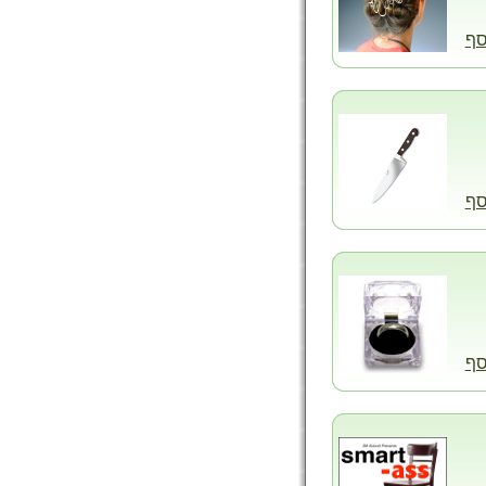
סף
סף
סף