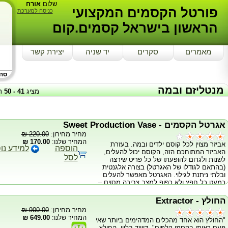
שלום
אורח
פורטל הקסמים המקצועי
כניסה למערכת
הראשון בישראל קסמים.קום
מאמרים
סקרים
יד שניה
יצירת קשר
סה"כ
מנטליזם ובמה
מציג
41
-
50
ת
אגרטל הקסמים - Sweet Production Vase
מחיר מחירון:
220.00 ₪
המחיר שלנו:
170.00 ₪
אביזר מצוין לכל קוסם ילדים ובמה. בעזרת
הוספה
למידע נו
האביזר המתוחכם הזה, הקוסם יכול להעלים,
לסל
לשנות ולגרום להופעתו של כל פריט שירצה
(בהתאם לגודלו של האגרטל) בצורה אלגנטית
ובלתי ניתנת לגילוי. האגרטל מאפשר להעלים
כמעט כל חפץ ולא כפוף למצב צבירה מסוים –
אפשר להעלים נוזלים, מוצקים, חפצים כבדים,
חפצים קלים, יריעות קונפטי, חול, וכו וכו....
החולץ - Extractor
אביזר פשוט נהדר שמוסיף הרבה צבע לרוטינה
מחיר מחירון:
900.00 ₪
שלכם! מה כלול? אגרטל גדול ומיוחד ודף
המחיר שלנו:
649.00 ₪
"החולץ הוא אחד מהכלים המדהימים ביותר שאי
הוראות קל להבנה.
פעם ראיתי בקסמי קלפים"- דיוויד בליין. החולץ