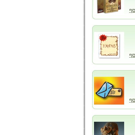
סף
סף
סף