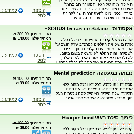
הוא פרי מוחו של הגאון המטורף רוב ברומלי
ששודרג בשנה האחרונה ע"י רוב בעצמו ופיטר
הוספה
למידע נו
נארדי ועכשיו מוכן להשתחרר היישר לקהילת
לסל
הקוסמים העולמית. עד כנס הקוסמים
blackpool של 2008, רק חמישה קוסמים ראו
את הגימיק המוגמר של החולץ ואז באותו הכנס
אקסודוס - EXODUS by cosmo Solano
נארדי הדגים את היכולות האדירות של החולץ
מחיר מחירון:
200.00 ₪
והציג את אחת מהרוטינות המפורסמות שלו של
המחיר שלנו:
140.00 ₪
אתה מוציא 8 קלפים מחפיסת בייסיקל רגילה.
"קלף למיקום בלתי אפשרי". הטריק משך את
אתה מושיט את הקלפים למתנדב שרק חושב על
תשומת לבם של כל באי הכנס והחדשות הטובות
אחד מהם ומחזיק את הקלפים בתוך כף ידו
הן שהאפקט שנארדי הציג הוא רק קצה הקרחון
לשמירה. זהות הקלף לא נרשמת בשום מקום,
של מה שאפשר לעשות עם החולץ. חוץ
הוספה
למידע נו
לא נלחשת לאף אחד שום שאלה לא נשאלת,
מהחבילה המדהימה, המוצר מגיע עם dvd מלא
לסל
כלום! אתה מראה ששאר החבילה רגילה לחלוטין
ברעיונות ורוטינות של פיטר נארדי ומארק ספלמן
בלי שום קלפים כפולים וכו' ואז המתנדב פשוט
הגדולים! למשל: קלף לכיס, קלף לכיס של
סופר את הקלפים שיש אצלו ביד ומגלה שאחד
המתנדב!, קלף לארנק, לנעל או לכל מיקום
נבואה במעטפה Mental prediction
חסר! זהו הקלף שהוא חשב עליו! ולסיום
אחר שתחפצו בו,קלף שנבחר מחבילה כחולה
מחיר מחירון:
100.00 ₪
המפתיע, הקלף מופיע הפוך בחבילה! "סוף סוף
ומוחזר לתוכה, מגיח מתוך חבילה אדומה(יכול
המחיר שלנו:
39.00 ₪
קסם זה ניתן לבצע בכל זמן ובכל מקום ללא
הוכחה לכך שקריאת מחשבות אפשרית."
להיות כאפקט brainwave מנטליסטי) ועוד שלל
אביזרים מיוחדים או גימיקים ראו את הסרטון
אפקטים מדהימים. *המתנדב בוחר כל קלף
הלימוד ישלח מיידית באימייל קסם טלפתיה בעל
שהוא רוצה כשהחבילה בידיו ללא שום כפייה!
סוף מפתיע אשר לא ישאיר אף אחד אדיש
*הקלף נחתם ע"י המתנדב, כמובן שאם אתם
הוספה
למידע נו
בוחרים לעשות רוטינת brainwave עם נבואה
לסל
אתם לא תרצו שהמתנדב יידע שזה אותו הקלף
שהוא הוציא לכן לא מומלץ לחתום אבל האופציה
קיימת! *המתנדב מחזיר את הקלף לתוך
כיפוף סיכת ראש Hearpin bend
החבילה, שנמצאת בתוך הקופסה שנסגרת..ככה
מחיר מחירון:
100.00 ₪
שכל חשד לפאלימנג אפשרי ישר יוצא
המחיר שלנו:
39.00 ₪
קסם זה ניתן לבצע בכל זמן ובכל מקום ללא
מהמשוואה! אפילו אם תעשו את זה לקוסם..
אביזרים מיוחדים או גימיקים ראו את הסרטון