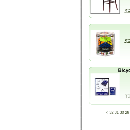
סף
סף
סף
>
32
31
30
29