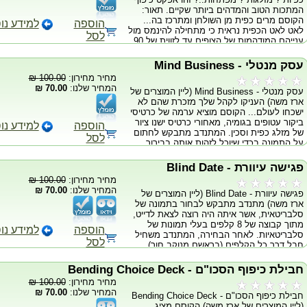
המתכות הטוב והמדהים ביותר שקיים. תאור:
הקוסם מרים כפית מן השולחן ומתרכז בה...
הוספה
למידע נו
לאט לאט הכפית נראית כי מתחילה להינמס מול
לסל
ענייהם המודהמות של הצופים עד לזווית של 90
מעלות. הכפית ניתנת לבדיקה... הקהל לא יאמין
למראה עיניו. מתאים להופעות קלוז-אפ, במה,
עסק מנטלי - Mind Business
ילדים ומבוגרים. ניתן להזמין כיפוף כפית, כיפוף
מחיר מחירון:
100.00 ₪
מזלג או בבכורה עולמית כיפוף מפתח - המפתח
המחיר שלנו:
70.00 ₪
עסק מנטלי - Mind Business (ליין המוצרים של
ניתן לבדיקה לפני ואחרי הכיפוף. (יש לציין
ארז משה) העניקו לקהל שלך מזכרת שהם לא
בהערות בזמן ההזמנה את הכיפוף המבוקש) ללא
ישכחו לעולם... הקוסם מוציא ערמה של כרטיסי
הכנה מוקדמת ללא כימיקלים עובד לגמרי
ביקור עטופים בגומיה, מאחורי כרטיס ישנו ציור
מעצמו הגימיק כמעט בלתי נראה ניתן להופיע
הוספה
למידע נו
של מזלג כפית וסכין. המתנדב מתבקש לחתום
מוקף לחלוטין ניתן לעשות שוב מהר מאוד ללא
לסל
על התמונה בכדי שיוכל לזהות אותה בבירור.
הכנה מיוחדת ניתן לשלוט האם הראש או הגוף
כרטיס הביקור החתום מונח על השולחן
של הכפית יתכופפו ! * שימו לב: התמונה
כשהחתימה פונה כלפי מטה אך במקום שניתן
להמחשה בלבד. מראה הקופסה עלול
פגישה עיוורת - Blind Date
יהיה לראות אותו כל הזמן. הקהל מתבקש להביט
להשתנות.מגיע כיום של חברת FANTASMA
מחיר מחירון:
100.00 ₪
בו. הקוסם שולף סכין מזלג וכפית אמיתיים ומניח
וכולל DVD בונוס ללימוד בערכת הכפית.
המחיר שלנו:
70.00 ₪
פגישה עיוורת - Blind Date (ליין המוצרים של
אותם על השולחן. הקוסם מבקש מהמתנדב
הסרטונים באדיבות ארז משה. כיפוף מזלג
ארז משה) מתנדב מתבקש לבחור בתמונה של
לבחור בכל אחד מכלי האכילה, להתרכז בו
http://www.djofir.co.il/fork.wmv כיפוף מפתח
סלבריטאית, אשר איתה היה רוצה לצאת לדייט,
ולהפעיל עליו את כוחות המחשבה. המתנדב
http://www.djofir.co.il/keybendmoshe.wmv
מתוך קבוצה של 8 קלפים בעלי תמונות של
מתבקש להרים את כרטיס הביקור החתום
הסרטון שלמטה הוא לכיפוף כפית.
הוספה
למידע נו
סלבריטאיות. לאחר הבחירה, המתנדב משחיל
ולהראות לכולם למה גרמו הכוחות שלו... הכלי
לסל
חבל דרך כל הקלפים (בראשם מנוקב חור)
שעליו חשב המתנדב התכופף על הכרטיס
וקושר אותו בקצוותיו הנגדיות ללולאה. הקוסם
החתום. תן למתנדב את הכרטיס למזכרת שהוא
נועץ מבט עמוק אל תוך עיניו של המתנדב
לא ישכח לעולם... כולל: ערכה להכנת 80
חבילת כיפוף הסכו"ם - Bending Choice Deck
ומתרכז... המתנדב מתבקש לפתוח את הקשר
כרטיסי ביקור. מתאים לכרטיסי ביקור בגודל
מחיר מחירון:
100.00 ₪
אשר קשר בחוט ולדפדף בכרטיסים. לאחר
סטנדרטי.
המחיר שלנו:
70.00 ₪
חבילת כיפוף הסכו"ם - Bending Choice Deck
שסיים לדפדף בכרטיסים המתנדב נדהם לגלות
(ליין המוצרים של ארז משה) הקוסם מציג
כי הכרטיס בדמות הסלבריטאית בה בחר