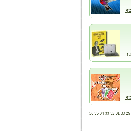
סף
סף
סף
36
35
34
33
32
31
30
29