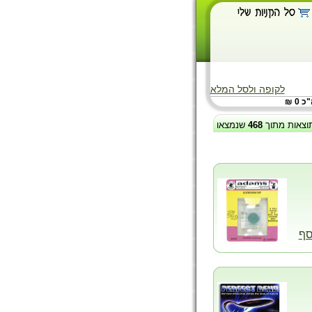
לקופה ולסל המלא
 0 ₪
וצאות מתוך
468
שנמצאו
סף