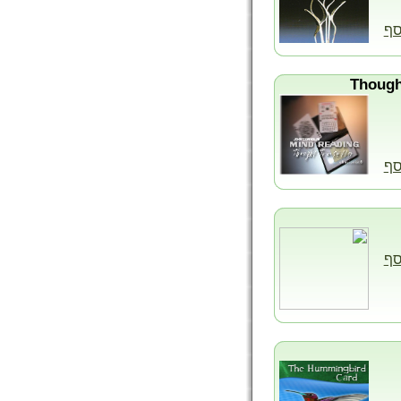
סף
סף
סף