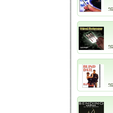
סף
סף
סף