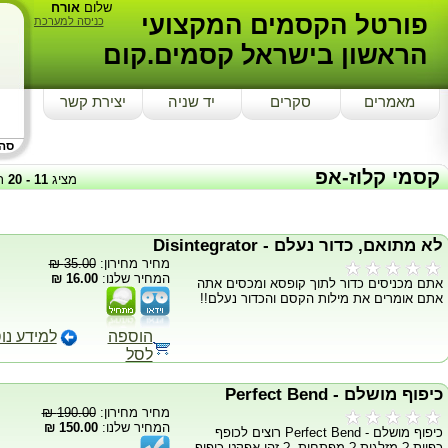
שלום
אורח
פורטל הקסמים המקצועי
כניסה למערכת
הראשון בישראל קסמים.קום
מאמרים
סקרים
יד שניה
יצירת קשר
סה"כ
קסמי קלוז-אפ
מציג
11
-
20
ת
לא מתואם, כדור נעלם - Disintegrator
מחיר מחירון:
35.00 ₪
המחיר שלנו:
16.00 ₪
אתם מכניסים כדור לתוך קופסא ומכסים אתה
אתם אומרים את מילות הקסם והכדור נעלם!!
הוספה
למידע נו
לסל
כיפוף מושלם - Perfect Bend
מחיר מחירון:
190.00 ₪
המחיר שלנו:
150.00 ₪
כיפוף מושלם - Perfect Bend רוצים לכופף
כפיות ? מזלגות ? מפתחות..? זהו אפקט כיפוף