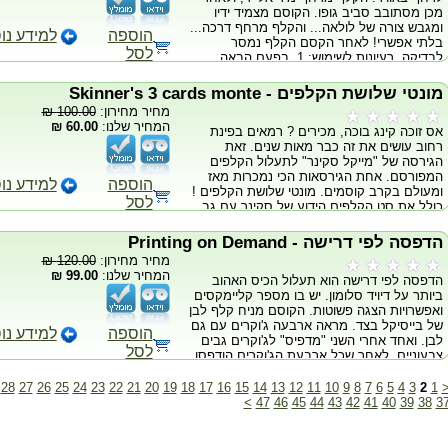
מכן מסתובב סביב גופו. הקוסם מצמיד ידיו
של הדוד היקר שלכם צ'רלי - מהמר זקן בעל
ומגבש צורה של לולאה... והקלף מרחף דרכה...
אמונות טפלות. התמונה מראה בברור את
הוספה
למידע נו
בלתי אפשרי! לאחר הקסם הקלף נמסר
בחירתו של הצופה ומנבאת אותה במאת
לסל
לבדיקה. רעיונות לשימוש: 1. בפעם הבאה
האחוזים בכל פעם ויכולה להינתן לבדיקה. "נכס
שתהיו בחנות, לפני שתשתמשו בכרטיס האשראי
משפחתי" לוקחת את כל הרעיון למקום הכי
שלכם, גרמו לו לרחף מתוך ארנקכם ומיד אל יד.
קיצוני: הרעיון החדש שכאן ישגע את הקהל
מונטי שלושת הקלפים - Skinner's 3 cards monte
2. בפעם הבאה שתהיה לכם פגישת עסקים
שלכם. הפרזנטציה הניתנת לכם במלואה מכילה
מחיר מחירון:
100.00 ₪
גדולה, נסו להציע את כרטיס הביקור שלכם בכך
בתוכה רגעי תדהמה לא יאומנים ולא מראה כלפי
המחיר שלנו:
60.00 ₪
אס זוכה קינג בוכה, מכירים ? רמאים בפינת
שתגרמו לו להתרומם לפתע מכיסכם, להסתובב
הצופים שלכם שום רחמים. זוהי הפעם הראשונה
רחוב עושים את זה כבר מאות שנים. זאת
סביב גופכם הישר אל ידו של הקלינט העתידי
שקאנטון נאפר אישר את השימוש בעיקרון שלו
הגירסה של "מייקל סקינר" לתעלול הקלפים
שלכם. לאחר דבר כזה כרטיס הביקור שלכם
המבוצע באפקט זה. אתם תצליחו לעבוד אפילו
המפורסם. אחת הגירסאות הכי נמכרות מאז
יהיה בלתי-נשכח! כולל 6 מטרים של חוט בלתי
על קוסמים עם העיקרון החכם והמדהים הזה.
הוספה
למידע נו
ומעולם בקרב קוסמים. מונטי שלושת הקלפים !
נראה.
מכיל אביזרים בעלי האיכות הגבוהה ביותר,
לסל
כולל את סט הקלפים הידוע של סקינר עם גב
הסבר מפורט על העיקרון המדהים של קאנטון,
הביסיקל + סרטון הדרכה ורוטינות.
ותסריט שלם לביצוע האפקט ולהצגת הפרזנטציה
בצורה שתדהים את הקהל שלכם כפי שלא
הדפסה לפי דרישה - Printing on Demand
הודהמו בעבר.
מחיר מחירון:
120.00 ₪
המחיר שלנו:
99.00 ₪
הדפסה לפי דרישה הוא תעלול הכיס האהוב
ביותר על דיויד סלומון. יש בו מספר קליימקסים
ואפשרויות הצגה פשוטות. הקוסם מניח קלף לבן
של בייסיקל בצד. מראה ארבעה ג'וקרים עם גם
הוספה
למידע נו
לבן. ואחד אחרי השני "מדפיס" לג'וקרים גבים
לסל
צבעוניים. לאחר שכל ארבעת הג'וקרים הודפסו,
באורח פלא הקוסם גורם להם להיעלם ולהצטרף
כולם יחדיו על קלף הבייסיקל הלבן! מגיע עם
28
27
26
25
24
23
22
21
20
19
18
17
16
15
14
13
12
11
10
9
8
7
6
5
4
3
2
1
קלפי הבייסיקל המיוחדים של דיויד סלומון
>
47
46
45
44
43
42
41
40
39
38
3
וחוברת הנחיות מפורטת.