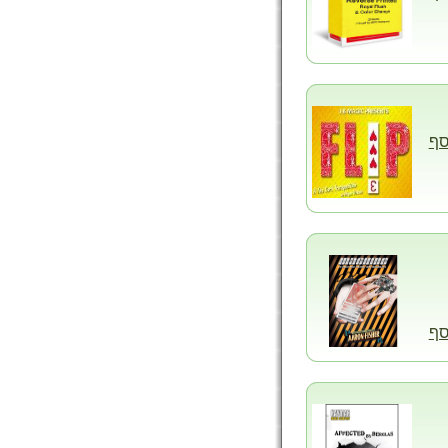
סף
סף