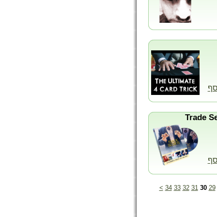
סף
סף
>
34
33
32
31
30
29