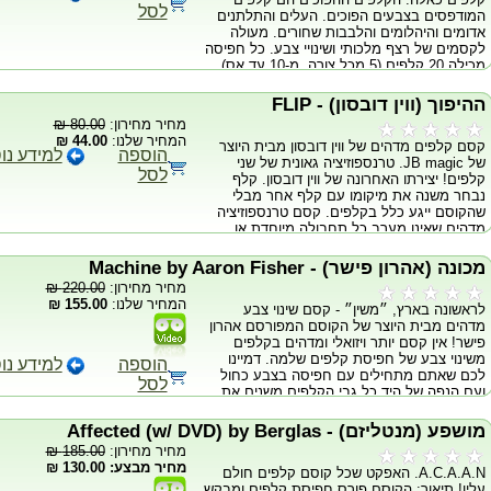
מקוריות שתראו לקסם קלפים! הקוסם מציג 4
לסל
המודפסים בצבעים הפוכים. העלים והתלתנים
כרטיסיות ריקות וארבעה כרטיסיות עם חיות
אדומים והיהלומים והלבבות שחורים. מעולה
מודפסות עליהן. הקוסם מצליח לשכפל כל חיה
לקסמים של רצף מלכותי ושינויי צבע. כל חפיסה
על הכרטיסיות הריקות ומפתיע בסיום קומי
מכילה 20 קלפים (5 מכל צורה, מ-10 עד אס).
היסטרי! בדיודי תלמדו מהקוסם פול האלאס,
שילמד אתכם את סודות הקסמים, עם הסברים
מדויקים לביצוע מושלם! קסם ויזואלי ומקורי. והכי
ההיפוך (ווין דובסון) - FLIP
חשוב - קל מאוד לעשייה! המארז מגיע עם דיוידי
מחיר מחירון:
80.00 ₪
הכולל הסברים מפורטים, ואת הקלפים
המחיר שלנו:
44.00 ₪
קסם קלפים מדהים של ווין דובסון מבית היוצר
המיוחדים הנחוצים לביצוע הקסם.
הוספה
למידע נו
של JB magic. טרנספוזיציה גאונית של שני
לסל
קלפים! יצירתו האחרונה של ווין דובסון. קלף
נבחר משנה את מיקומו עם קלף אחר מבלי
שהקוסם ייגע כלל בקלפים. קסם טרנספוזיציה
מדהים שאינו מערב כל תחבולה מיוחדת או
זריזות ידיים - רק גימיק גאוני שעושה עבורכם את
כל העבודה! זהו קסם שעובד מעצמו לחלוטין
מכונה (אהרון פישר) - Machine by Aaron Fisher
וניתן ללמידה תוך 10 דקות! מגיע עם שני קלפי
מחיר מחירון:
220.00 ₪
בייסיקל מיוחדים והדרכה. יש לקנות חבילת
המחיר שלנו:
155.00 ₪
לראשונה בארץ, ״משין״ - קסם שינוי צבע
קלפים (בייסקל) בנפרד.
מדהים מבית היוצר של הקוסם המפורסם אהרון
פישר! אין קסם יותר ויזואלי ומדהים בקלפים
משינוי צבע של חפיסת קלפים שלמה. דמיינו
הוספה
למידע נו
לכם שאתם מתחילים עם חפיסה בצבע כחול
לסל
ועם הנפה של היד כל גבי הקלפים משנים את
צבעם לאדום! עם ״משין״ זה אפשרי. שינוי
הצבע החזק בעולם! מדובר ברוטינה המורכבת
מושפע (מנטליזם) - Affected (w/ DVD) by Berglas
מארבעה שלבים שבסופם הקוסם נשאר נקי
מחיר מחירון:
185.00 ₪
ושיכולה להיות סיומת של כל מופע קלפים
מחיר מבצע: 130.00 ₪
A.C.A.A.N. האפקט שכל קוסם קלפים חולם
מקצועי. אין צורך בביצוע תחבולות מתקדמות או
עליו! תיאור: הקוסם פורס חפיסת קלפים ומבקש
במיומנות גבוהה. למעשה, תוכלו לבצע את