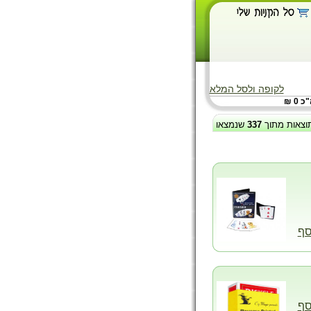
לקופה ולסל המלא
 0 ₪
וצאות מתוך
337
שנמצאו
סף
סף