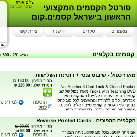
שלום
אורח
פורטל הקסמים המקצועי
כניסה למערכת
הראשון בישראל קסמים.קום
מאמרים
סקרים
יד שניה
יצירת קשר
סה"כ
קסמים בקלפים
מציג
291
-
300
ת
מארז כפול - שיבוט גנטי + רוטינת השלישות
מחיר מחירון:
160.00 ₪
המחיר שלנו:
120.00 ₪
Not Another 3 Card Trick & Cloned Packet
Tricks with Teaching DVD מארז כפול של שני
קסמי-כיס מדהימים בקלפים! האפקטים מאוד
מבדרים, קלים ללמידה ומתאימים לכל סוג קהל!
הוספה
למידע נו
בנוסף שני הקסמים קומפקטיים ויכולים להיכנס
לסל
ממש בתוך הארנק שלכם, כדי שתמיד תהיו
מוכנים לבצע קסמים מדהימים! רוטינת
השלישיות הוא קסם קומפקטי שמגדים כיצד ניתן
הקלפים ההפוכים - Reverse Printed Cards
לקחת כרטיסיות ריקות ו"להדפיס" עליהם קלפים
מחיר מחירון:
80.00 ₪
באופן ויזואלי ובצורה הכי נקייה שאפשר! רוטינת
המחיר שלנו:
55.00 ₪
אם אתה קוסם, מכל סוג שהוא, אתה תצטרך
השיבוט הגנטי היא אחת הפרזנטציות הכי
הוספה
למידע נו
קלפים כאלה. הקלפים ההפוכים הם קלפים