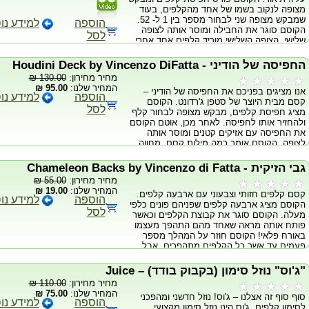
מצופה לנקוב בשמו של אחד מהקלפים, בעוד
הקסם בתוך דקות מרגע פתיחת האריזה! ניתן
שמבקש מצופה שני לבחור מספר בין 1 ל- 52.
לבצע עם כל חפיסת בייסיקל עם גב בעיצוב
הוספה
למידע נו
הקוסם סוגר את החבילה ומוסר אותה לצופה
ריידר או מנדולין. ניתן להפוך חפיסה אדומה
לסל
שלישי. הצופה השלישי מוריד קלפים אחד אחרי
לכחולה או חפיסה כחולה לאדומה. ניתן למסור
השני עד שמגיע למיקום המקביל במספרו
את החפיסה לבדיקה. כמו כן, לאחר סיום
למספר הנבחר, שם באורח פלא יושב לו הקלף
הביצוע תוכלו להמשיך לקסמים אחרים עם
החפיסה של הודיני - Houdini Deck by Vincenzo DiFatta
הנבחר! מדובר בגרסתו של מארק פול לאפקט
חפיסה רגילה! כולל קלפים אדומים וכחולים ו-
מחיר מחירון:
130.00 ₪
מדהים שנאמר ש"כל קוסם חולם לבצע" –
DVD הדרכה באורך 35 דקות.
המחיר שלנו:
95.00 ₪
אנו מציגים בפניכם את החפיסה של הודיני –
גרסה דומה מאוד בוצעה בידי נמרוד הראל
הוספה
למידע נו
קסם מבית היוצר של סטפן ג'רדונט. הקוסם
בתכניתו "פסיכו" המשודרת בערוץ 2. כולל
לסל
מציג חפיסת קלפים, מבקש מצופה לבחור קלף
קלפים, הוראות מלאות ו-DVD עם ביצועים
ולהחזיר אותו לחפיסה. לאחר מכן, אוטם הקוסם
והסברים של מארק פול.
את החפיסה עם אזיקים קטנים ומוסר אותה
לצופה. הקוסם אומר כמה מילות קסם, מחווה
בידיו ומדהים את הצופה כשמגלה כי הקלף שלו
נעלם מן החפיסה האזוקה והופיע בכיס שלו! •
גבי הזיקית - Chameleon Backs by Vincenzo di Fatta
"בריחת הודיני אמיתית." • מתבצע עם קלפי
מחיר מחירון:
55.00 ₪
בייסיקל מקוריים, • קל מאוד לביצוע ושואב
המחיר שלנו:
19.00 ₪
קסם קלפים חזותי וצבעוני עם ארבעה קלפים.
תגובות אדירות. • ניתן לרכוש גם בלי אזיקים
הוספה
למידע נו
הקוסם מציג ארבעה קלפים שפניהם פונים כלפי
(אפשר להשתמש בשרוך) ב-50 ₪. נא לציין
לסל
מעלה. הקוסם סוגר את קבוצת הקלפים וכאשר
בהערות.
פותח אותה מראה שאחד מהם התהפך מעצמו
באורח פלאי! הקוסם חוזר על המהלך מספר
פעמים עד אשר כל הקלפים מתהפכים. אבל
ההפתעה הגדולה מגיעה בסוף, כאשר הקוסם
מציג שלכל קלף יש עתה צבע גב שונה! מעולה
"ג'וס" נוזל סימון (בקבוק בודד) – Juice
לקלוז-אפ, ילדים ורחוב. מגיע עם 4 קלפי
מחיר מחירון:
110.00 ₪
בייסיקל מקוריים והוראות.
המחיר שלנו:
75.00 ₪
סוף סוף זה אצלנו – ג'וס! נוזל חדשני ומהפכני
הוספה
למידע נו
לסימון קלפים. ג'וס הינו נוזל סימון מקצועי