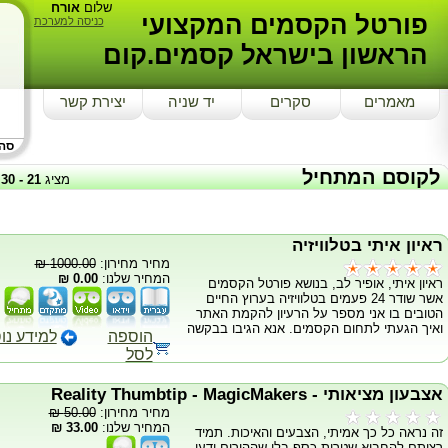
שלום
אורח
פורטל הקסמים המקצועי
כניסה למערכת
הראשון בישראל קסמים.קום
מאמרים
סקרים
יד שניה
יצירת קשר
סה"כ
לקוסם המתחיל
מציג
21
-
30
ראיון איתי בטלוויזיה
מחיר מחירון:
1000.00 ₪
המחיר שלנו:
0.00 ₪
ראיון איתי, אופיר לב, בנושא פורטל הקסמים
אשר שודר 24 פעמים בטלוויזיה בערוץ החיים
הטובים בו אני מספר על הרעיון להקמת האתר
ואיך הגעתי לתחום הקסמים. אנא הגיבו בבקשה
הוספה
למידע נו
לסל
אצבעון מציאותי - Reality Thumbtip - MagicMakers
מחיר מחירון:
50.00 ₪
המחיר שלנו:
33.00 ₪
זה נראה כל כך אמיתי, הצבעים והאיכות. תמיד
רציתם להחביא שטרות כסף בלי שההורים ידעו,