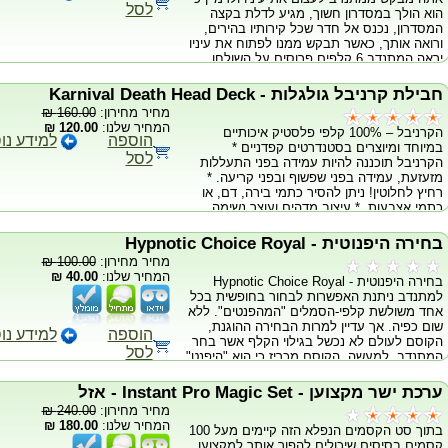
לסל
הוא הולך במסדרון חשוך, מגיע לדלת בקצה
המסדרון, נכנס אל חדר שכל קירותיו בהירים,
ורואה אותך, כאשר תבקש ממנו לפתוח את עיניו
יראה המתנדב 6 קלפים פרוסים על השולחן.
בקש מן המתנדב לבחור בקלף מבלי שתדע מהו
והיכן מונח. אתה מבקש ממנו לציין את 6
חבילת קרניבל גולגלות - Karnival Death Head Deck
הקלפים, אחד אחרי השני. לאט לאט אתה עובר
מחיר מחירון:
160.00 ₪
מעל הקלפים ומתחיל להפוך אותם עם גבם
המחיר שלנו:
120.00 ₪
הקרניבל – 100% קלפי פלסטיק איכותיים
למעלה. כרטיס ראשון, שני, שלישי. הינך מדלג
הוספה
למידע נו
במיוחד ומיוצרים בסטנדרטים קפדניים *
על הכרטיס הנבחר וממשיך הלאה. להפתעת
לסל
הקרניבל תוכננה להיות עמידה בפני התעללות
המתנדב, הינך מרים את הקלף כשאתה יודע
מזעזעת, עמידה בפני שפשוף ובפני קריעה. *
שאף אחד לא יאמין לך שבאמת זהו הקלף שבחר
רחיץ לחלוטין! ניתן להסיר כתמי בירה, דם, או
המתנדב ועל גבו יהיה רשום "ידעתי שתבחר
כתמי אצבעות. * עיצוב מדהים ועוצר נשימה,
בקלף זה" באורך פלא! התדהמה הרבה שתעלה
באיכות ללא פשרות. חבילת הקלפים האידיאלית
על פניו של המתנדב בסיום הקסם, תפתיע גם
לכל קוסם מתחיל ומתקדם. -מהדורה מוגבלת-
אותך.
בחירה היפנוטית - Hypnotic Choice Royal
מחיר מחירון:
100.00 ₪
המחיר שלנו:
40.00 ₪
בחירה היפנוטית - Hypnotic Choice Royal
למתנדב ניתנת האפשרות לבחור בחופשית בכל
אחד משולשת קלפי-הסמלים "המהפנטים". ללא
שום כפיה. אך עדיין למרות הבחירה ההוגנת,
הוספה
למידע נו
הקוסם לעולם לא נכשל בגילוי הקלף אשר בחר
לסל
המתנדב. למעשה, הקוסם מכריז כי הוא "היפנט"
את המתנדב לבחור בקלף מסוים. בכדי להוכיח
את טענותיו, הקוסם מראה כי ידע מראש איזה
ערכת ישר מקצוען - Instant Pro Magic Set - אזל
קלף הוא יכפה על המתנדב לבחור בעזרת ככל
מחיר מחירון:
240.00 ₪
הנראה "היפנוזה". קל לביצוע ומשאיר אחריו
המחיר שלנו:
180.00 ₪
בתוך סט הקסמים הנפלא הזה קיימים מעל 100
רושם עצום. הקלפים הנ"ל מגיעים עם הסבר
קסמים בסיסים שיכולים להפוך אותך למקצוען.
מפורט.