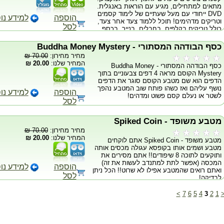
מתאים למתחילים, מגיע עם הוראות באנגלית.
DVD ייחודי עם מעל שעתיים של לימוד קסמים
הוספה
למידע נו
וטריקים מדהימים! תוכל ללמוד צעד אחר צעד,
לסל
כולל טריקים בקלפים, בחבלים, בנייר, בכסף
ועוד הרבה יותר! כולל ספר המאויר ילמד אותך
מעל 50 טריקים שניתן לבצע באמצעות חפצים
כסף הבודהה המסתורי - Buddha Money Mystery
יומיומיים. הטריקים האלה הם קלים ללימוד,
מחיר מחירון:
70.00 ₪
ומהנים לביצוע! מעשה בשישה קלפים –הקוסם
המחיר שלנו:
20.00 ₪
כסף הבודהה המסתורי - Buddha Money
מראה שישה קלפים זורק שלושה הצידה ועדיין
Mystery הקוסם מראה 4 דפים צבעוניים בתוך
נשאר עם שלושה קלפים וזה חוזר חלילה. קלפים
הדפים הוא שם מטבע הקוסם סוגר את הדפים
מתכווצים-קלפים גדולים שהופכים ליותר קטנים
נושף עליהם ואז כשהו פותח שוב המטבע נהפך
ויותר קטנים ויותר קטנים כמה פעמים. מטבע
הוספה
למידע נו
לשטר או נעלם קסם פשוט ומדהים!
נעלם-הקוסם לוקח מטבע ומעלים אותו. מקל
לסל
קסמים- למגוון רחב של קסמים. כדור נעלם -
קוסם מכניס לתוך האגרטל כדור והוא נעלם כלא
היה. ועוד הרבה!
מטבע משופד - Spiked Coin
מחיר מחירון:
70.00 ₪
המחיר שלנו:
20.00 ₪
מטבע משופד - Spiked Coin אתם לוקחים
מטבע ושמים אותו בקופסא עגולה מכסים אותה
ותוקעים לתוכה 8 שיפודים!! אתם מסירים את
המכסה (אפשר לתת למתנדב לעשות את זה)
הוספה
למידע נו
ואתם רואים שהמטבע אפילו לא שרוט!! הכל ניתן
לסל
לבדיקה!
>
7
6
5
4
3
2
1