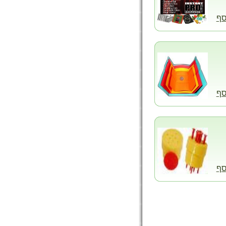
סף
סף
סף