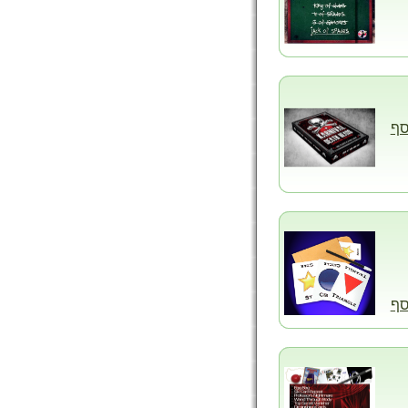
סף
סף