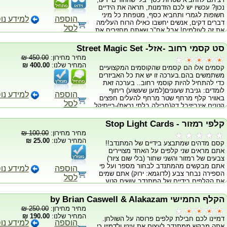
נכון? עכשיו יש לכם הזדמנות, תראה את הידיים
חשופות לגמרי ותחביא כסף, מטפחת כל מיני
הוספה
למידע נו
דברים דקים, אנשים יחשבו כאילו הרוח העלימה
לסל
את זה לעולמים! אבל אח"כ שאתם מחזירים את
זה הקהל חושב "שבאמת יש קסם בעולם" חובה
לכל קוסם! מגיע עם מטפחת וסרטון לימוד
סט קסמי רחוב -אזל- Street Magic Set
בעברית
מחיר מחירון:
450.00 ₪
המחיר שלנו:
400.00 ₪
קסמים אלו הם קסמים שהקוסמים המקצועיים
משתמשים בהם.בערכה זו יש את כל האביזרים
כדי להתחיל להיות קוסמי רחוב.. בערכה זאת
לומדים: גניבת שעונים(למען שעשוע) ריחוף
הוספה
למידע נו
באוויר קלף מרחף שטר מרחף להעלים חפצים
לסל
קטנים אינביזיבל דק(חבילה בלתי נראת)-בייסיקל
תעלומת הכסף הסיני סופר קל טרימפו מונטי 9
קלפים סטנד אפ חבילת החלפה מהלכי כוסות
קלפי רמזור - Stop Light Cards
וכדורים קלף לארנק מקצועי כדור למטפחת
מחיר מחירון:
100.00 ₪
מהלך חבל חדש מקל נעלם מסטיק דרך חלון
המחיר שלנו:
25.00 ₪
קסם מדהים שמתבצע בידיים של המתנדב!!
והרבה הרבה יותר ! בהתחייבות בדיוידי זה
אתם מראים שני קלפים על האחד מצויירים
מקבלים: איך לרחף - דיוידי קלף מרחף ע''י ג'ון
צבעים של רמזור והשני שחור (בלי שום ציור)
ג'נסן שטר מרחף ע''י ג'ון ג'נסן חבילה בלתי
אתם מבקשים מהמתנדב לבחור מספר ועל פי
נראית כחולה בייסיקל שעונים ע''י קווין קינג קסמי
הוספה
למידע נו
הספירה נבחר צבע (לדוגמא: ירוק) אתם שמים
מסטיקים ווליומים 1-2 ע''י ג'יימס כאוטס וניקולס
לסל
את הקלפים בידיים של המתנדב עושים קטע
בירד 101 קסמים ע אצבעון ע''י רויאך מג'יק –
קסום והצבע הירוק נעלם מהקלף עם הצבעים
ווליומים 1-3 ע''י אלכסנדר דה כובה Treasures
וקופץ לקלף השחור!!
סט שלם של קסמי רחוב -5 מגזינים
הקלף החמישי by Brian Caswell & Alakazam
מחיר מחירון:
250.00 ₪
המחיר שלנו:
190.00 ₪
דמיינו לכם חבילת קלפים פרוסה על השולחן.
הוספה
למידע נו
אתה מבקש ממתנדב לעצום את עיניו ולדמיין כי